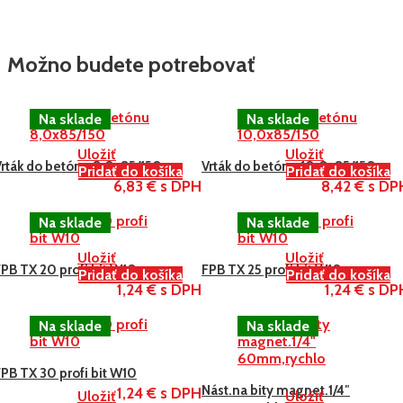
Možno budete potrebovať
Uložiť
Uložiť
Vrták do betónu 8,0×85/150
Vrták do betónu 10,0×85/150
Pridať do košíka
Pridať do košíka
6,83 € s DPH
8,42 € s DP
Uložiť
Uložiť
PB TX 20 profi bit W10
FPB TX 25 profi bit W10
Pridať do košíka
Pridať do košíka
1,24 € s DPH
1,24 € s DP
PB TX 30 profi bit W10
Nást.na bity magnet.1/4″
1,24 € s DPH
Uložiť
Uložiť