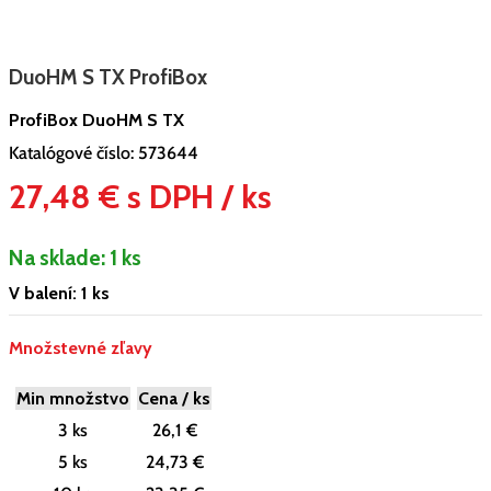
DuoHM S TX ProfiBox
ProfiBox DuoHM S TX
Katalógové číslo:
573644
27,48 € s DPH / ks
Na sklade:
1 ks
V balení: 1 ks
Množstevné zľavy
Min množstvo
Cena / ks
3 ks
26,1 €
5 ks
24,73 €