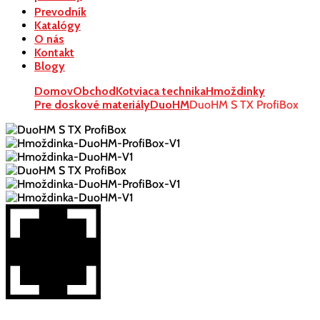
Prevodník
Katalógy
O nás
Kontakt
Blogy
Domov
Obchod
Kotviaca technika
Hmoždinky
Pre doskové materiály
DuoHM
DuoHM S TX ProfiBox