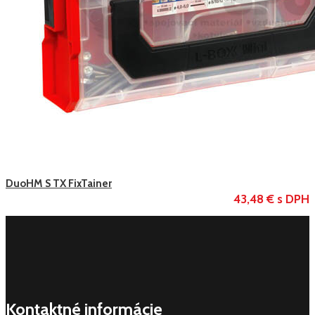
DuoHM S TX FixTainer
43,48 € s DPH
Kontaktné informácie