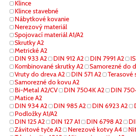
Klince
Klince stavebné
Nábytkové kovanie
Nerezový materiál
Spojovací materiál A1/A2
Skrutky A2
Metrické A2
DIN 933 A2
DIN 912 A2
DIN 7991 A2
I
Kombinované skrutky A2
Samorezné do dr
Vruty do dreva A2
DIN 571 A2
Terasové s
Samorezné do kovu A2
Bi-Metal A2/CV
DIN 7504K A2
DIN 750
Matice A2
DIN 934 A2
DIN 985 A2
DIN 6923 A2
Podložky A1/A2
DIN 125 A2
DIN 127 A1
DIN 6798 A2
DI
Závitové tyče A2
Nerezové kotvy A4
Ni