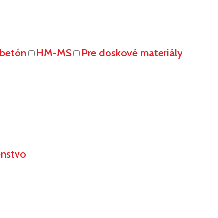
obetón
HM-MS
Pre doskové materiály
enstvo