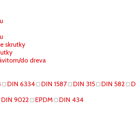
ou
u
e skrutky
rutky
ávitom/do dreva
3
DIN 6334
DIN 1587
DIN 315
DIN 582
D
DIN 9022
EPDM
DIN 434