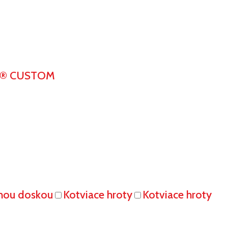
K® CUSTOM
vnou doskou
Kotviace hroty
Kotviace hroty