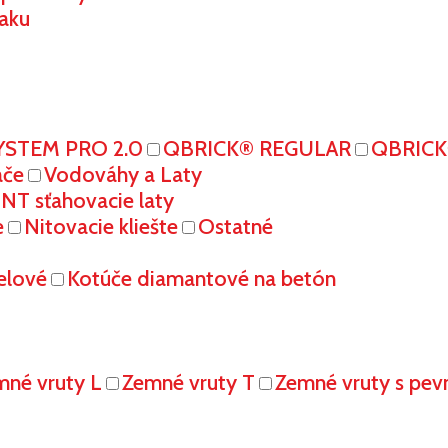
aku
YSTEM PRO 2.0
QBRICK® REGULAR
QBRIC
ače
Vodováhy a Laty
T sťahovacie laty
e
Nitovacie kliešte
Ostatné
elové
Kotúče diamantové na betón
mné vruty L
Zemné vruty T
Zemné vruty s pe