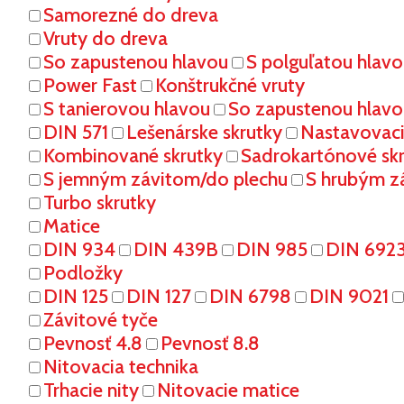
Samorezné do dreva
Vruty do dreva
So zapustenou hlavou
S polguľatou hlav
Power Fast
Konštrukčné vruty
S tanierovou hlavou
So zapustenou hlavo
DIN 571
Lešenárske skrutky
Nastavovaci
Kombinované skrutky
Sadrokartónové sk
S jemným závitom/do plechu
S hrubým z
Turbo skrutky
Matice
DIN 934
DIN 439B
DIN 985
DIN 692
Podložky
DIN 125
DIN 127
DIN 6798
DIN 9021
Závitové tyče
Pevnosť 4.8
Pevnosť 8.8
Nitovacia technika
Trhacie nity
Nitovacie matice