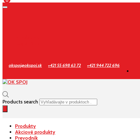
0
Prihlásenie
Registrácia
okspoj@okspoj.sk
+421 55 698 63 72
+421 944 722 696
Products search
Produkty
Akciové produkty
Prevodník