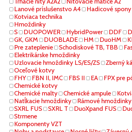
Trhacie nity A2A2
Nitovacie matice A2
Lanové príslušenstvo A4
Hadicové spony
Kotviaca technika
Hmoždinky
S
DUOPOWER
HybridPower
DDF
D
GK, GKM
DUOBLADE
HM
DuoHM
K
Pre zateplenie
Schodiskové TB, TBB
Fa
Elektrikárske hmoždinky
Uzlovacie hmoždinky LS/ES/ZS
Zberný k
Oceľové kotvy
FHY
FBN II, IMC
FBS II
EA
FPX pre p
Chemické kotvy
Chemické malty
Chemické ampule
Kotvi
Natĺkacie hmoždinky
Rámové hmoždinky
SXRL FUS
SXRL T
DuoXpand FUS
Du
Strmene
Komponenty VZT
Nohy a podstavce
Nosné lišty
Závesný 