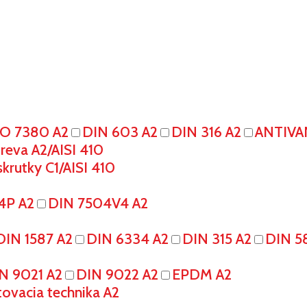
SO 7380 A2
DIN 603 A2
DIN 316 A2
ANTIVA
eva A2/AISI 410
krutky C1/AISI 410
4P A2
DIN 7504V4 A2
DIN 1587 A2
DIN 6334 A2
DIN 315 A2
DIN 5
N 9021 A2
DIN 9022 A2
EPDM A2
tovacia technika A2