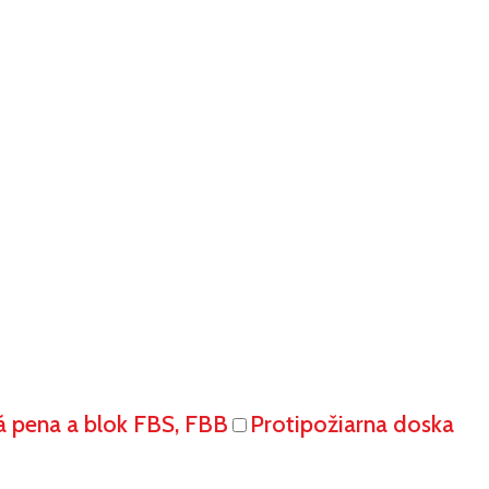
á pena a blok FBS, FBB
Protipožiarna doska