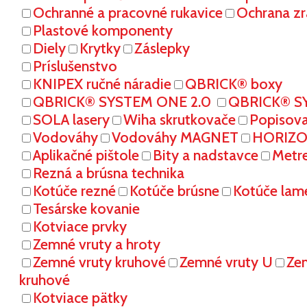
Ochranné a pracovné rukavice
Ochrana zr
Plastové komponenty
Diely
Krytky
Záslepky
Príslušenstvo
KNIPEX ručné náradie
QBRICK® boxy
QBRICK® SYSTEM ONE 2.0
QBRICK® S
SOLA lasery
Wiha skrutkovače
Popisov
Vodováhy
Vodováhy MAGNET
HORIZON
Aplikačné pištole
Bity a nadstavce
Metr
Rezná a brúsna technika
Kotúče rezné
Kotúče brúsne
Kotúče lam
Tesárske kovanie
Kotviace prvky
Zemné vruty a hroty
Zemné vruty kruhové
Zemné vruty U
Ze
kruhové
Kotviace pätky