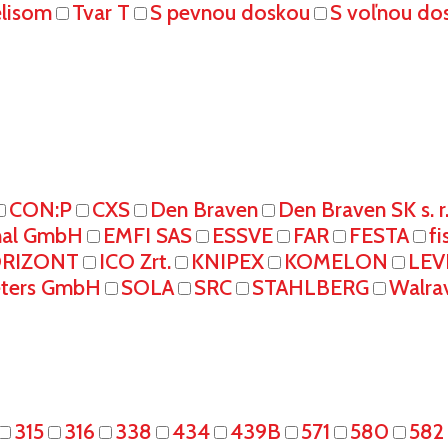
elisom
Tvar T
S pevnou doskou
S voľnou do
CON:P
CXS
Den Braven
Den Braven SK s. r
onal GmbH
EMFI SAS
ESSVE
FAR
FESTA
fi
RIZONT
ICO Zrt.
KNIPEX
KOMELON
LEV
eters GmbH
SOLA
SRC
STAHLBERG
Walra
315
316
338
434
439B
571
580
582