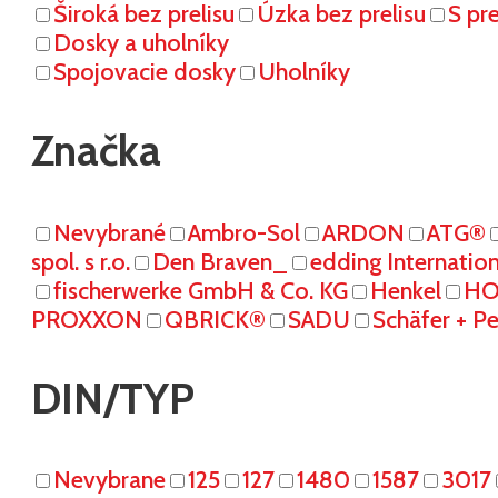
Široká bez prelisu
Úzka bez prelisu
S pr
Dosky a uholníky
Spojovacie dosky
Uholníky
Značka
Nevybrané
Ambro-Sol
ARDON
ATG®
spol. s r.o.
Den Braven_
edding Internati
fischerwerke GmbH & Co. KG
Henkel
HO
PROXXON
QBRICK®
SADU
Schäfer + P
DIN/TYP
Nevybrane
125
127
1480
1587
3017