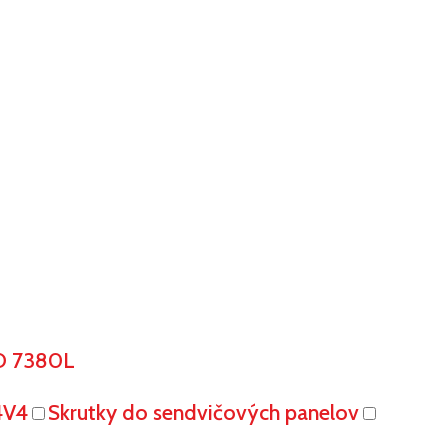
O 7380L
4V4
Skrutky do sendvičových panelov