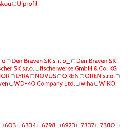
skou
U profil
. o
Den Braven SK s. r. o_
Den Braven SK
scher SK s.r.o.
fischerwerke GmbH & Co. KG
IOR
LYRA
NOVUS
OREN
OREN s.r.o.
ven
WD-40 Company Ltd.
wiha
WIKO
603
6334
6798
6923
7337
7380