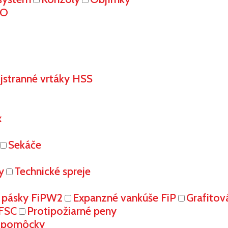
RO
stranné vrtáky HSS
x
Sekáče
y
Technické spreje
 pásky FiPW2
Expanzné vankúše FiP
Grafitov
FFSC
Protipožiarné peny
é pomôcky