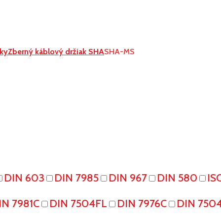
nky
Zberný káblový držiak SHA
SHA-MS
DIN 603
DIN 7985
DIN 967
DIN 580
IS
IN 7981C
DIN 7504FL
DIN 7976C
DIN 750