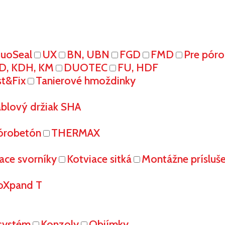
uoSeal
UX
BN, UBN
FGD
FMD
Pre pór
D, KDH, KM
DUOTEC
FU, HDF
st&Fix
Tanierové hmoždinky
áblový držiak SHA
órobetón
THERMAX
ace svorníky
Kotviace sitká
Montážne prísluš
oXpand T
systém
Konzoly
Objímky