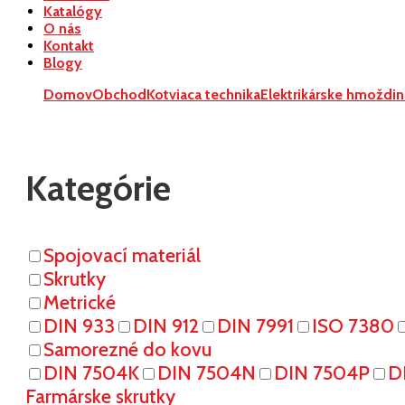
Katalógy
O nás
Kontakt
Blogy
Domov
Obchod
Kotviaca technika
Elektrikárske hmoždi
Kategórie
Spojovací materiál
Skrutky
Metrické
DIN 933
DIN 912
DIN 7991
ISO 7380
Samorezné do kovu
DIN 7504K
DIN 7504N
DIN 7504P
D
Farmárske skrutky