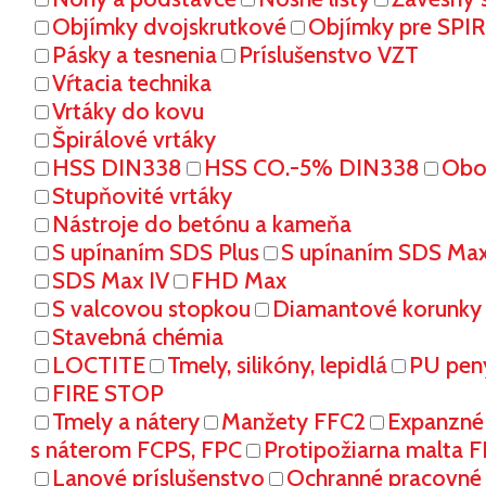
Objímky dvojskrutkové
Objímky pre SPI
Pásky a tesnenia
Príslušenstvo VZT
Vŕtacia technika
Vrtáky do kovu
Špirálové vrtáky
HSS DIN338
HSS CO.-5% DIN338
Oboj
Stupňovité vrtáky
Nástroje do betónu a kameňa
S upínaním SDS Plus
S upínaním SDS Ma
SDS Max IV
FHD Max
S valcovou stopkou
Diamantové korunky
Stavebná chémia
LOCTITE
Tmely, silikóny, lepidlá
PU pen
FIRE STOP
Tmely a nátery
Manžety FFC2
Expanzné
s náterom FCPS, FPC
Protipožiarna malta 
Lanové príslušenstvo
Ochranné pracovn