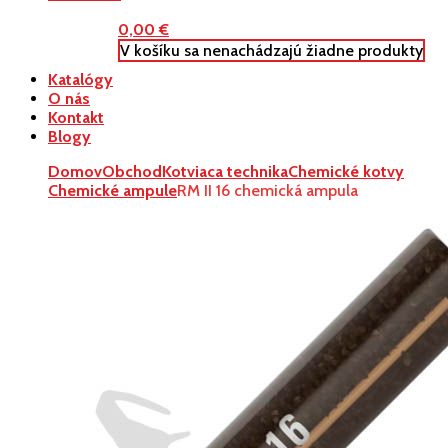
0,00
€
V košíku sa nenachádzajú žiadne produkty
Katalógy
O nás
Kontakt
Blogy
Domov
Obchod
Kotviaca technika
Chemické kotvy
Chemické ampule
RM II 16 chemická ampula