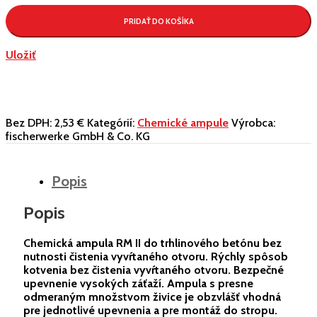
PRIDAŤ DO KOŠÍKA
Uložiť
Bez DPH:
2,53 €
Kategórií:
Chemické ampule
Výrobca:
fischerwerke GmbH & Co. KG
Popis
Popis
Chemická ampula RM II do trhlinového betónu bez
nutnosti čistenia vyvŕtaného otvoru. Rýchly spôsob
kotvenia bez čistenia vyvŕtaného otvoru. Bezpečné
upevnenie vysokých záťaží. Ampula s presne
odmeraným množstvom živice je obzvlášť vhodná
pre jednotlivé upevnenia a pre montáž do stropu.