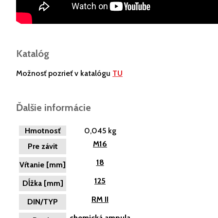
Katalóg
Možnosť pozrieť v katalógu
TU
Ďalšie informácie
Hmotnosť
0,045 kg
M16
Pre závit
18
Vŕtanie [mm]
125
Dĺžka [mm]
RM II
DIN/TYP
chemická ampula