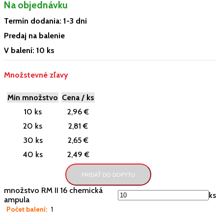
Na objednávku
Termín dodania: 1-3 dni
Predaj na balenie
V balení: 10 ks
Množstevné zľavy
Min množstvo
Cena / ks
10 ks
2,96 €
20 ks
2,81 €
30 ks
2,65 €
40 ks
2,49 €
PRIDAŤ DO DOPYTU
množstvo RM II 16 chemická
ks
ampula
Počet balení:
1