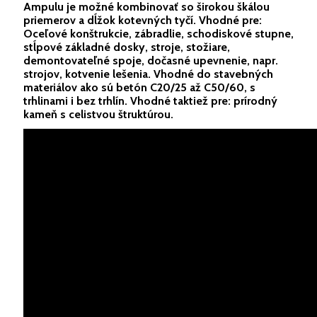
Ampulu je možné kombinovať so širokou škálou
priemerov a dĺžok kotevných tyčí. Vhodné pre:
Oceľové konštrukcie, zábradlie, schodiskové stupne,
stĺpové základné dosky, stroje, stožiare,
demontovateľné spoje, dočasné upevnenie, napr.
strojov, kotvenie lešenia. Vhodné do stavebných
materiálov ako sú betón C20/25 až C50/60, s
trhlinami i bez trhlín. Vhodné taktiež pre: prírodný
kameň s celistvou štruktúrou.