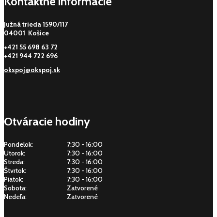
Kontaktné informácie
Južná trieda 1590/117
04001 Košice
+421 55 698 63 72
+421 944 722 696
okspoj@okspoj.sk
Otváracie hodiny
Pondelok:
7:30 - 16:00
Utorok:
7:30 - 16:00
Streda:
7:30 - 16:00
Štvrtok:
7:30 - 16:00
Piatok:
7:30 - 16:00
Sobota:
Zatvorené
Nedeľa:
Zatvorené