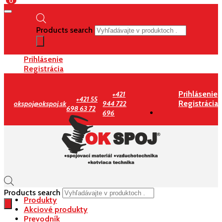
0
Products search
Prihlásenie
Registrácia
Prihlásenie
+421
+421 55
Registrácia
okspoj@okspoj.sk
944 722
698 63 72
696
Products search
Produkty
Akciové produkty
Prevodník