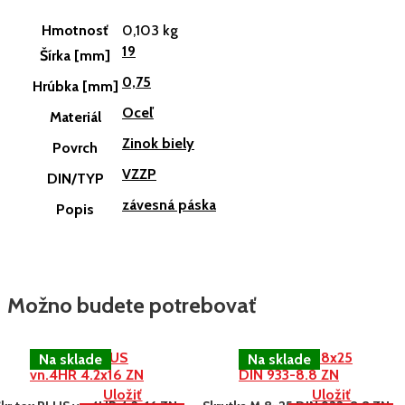
Hmotnosť
0,103 kg
19
Šírka [mm]
0,75
Hrúbka [mm]
Oceľ
Materiál
Zinok biely
Povrch
VZZP
DIN/TYP
závesná páska
Popis
Možno budete potrebovať
Uložiť
Uložiť