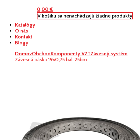
0,00
€
V košíku sa nenachádzajú žiadne produkty
Katalógy
O nás
Kontakt
Blogy
Domov
Obchod
Komponenty VZT
Závesný systém
Závesná páska 19×0,75 bal. 25bm