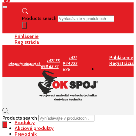
0
Products search
Prihlásenie
Registrácia
Prihlásenie
+421
+421 55
Registrácia
okspoj@okspoj.sk
944 722
698 63 72
696
Products search
Produkty
Akciové produkty
Prevodník