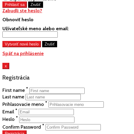
Zabudli ste heslo?
Obnoviť heslo
Užívateľské meno alebo email:
Späť na prihlásenie
x
Registrácia
*
First name
Last name
*
Prihlasovacie meno
*
Email
*
Heslo
*
Confirm Password
Registrácia