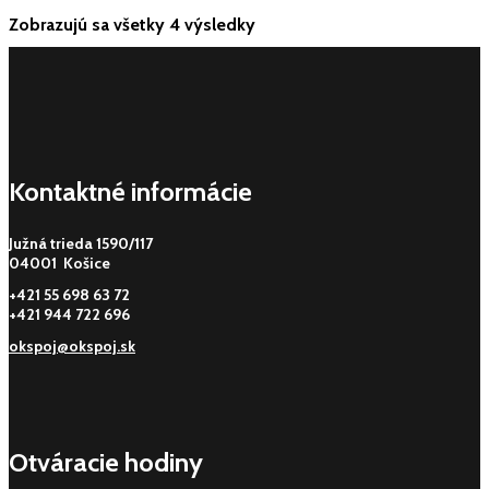
Zobrazujú sa všetky 4 výsledky
Kontaktné informácie
Južná trieda 1590/117
04001 Košice
+421 55 698 63 72
+421 944 722 696
okspoj@okspoj.sk
Otváracie hodiny