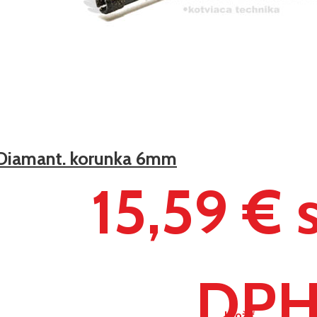
Diamant. korunka 6mm
15,59 € 
DP
Uložiť