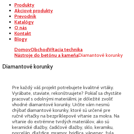
Produkty
Akciové produkty
Prevodník
Katalógy
O nás
Kontakt
Blogy
Domov
Obchod
Vŕtacia technika
Nástroje do betónu a kameňa
Diamantové korunky
Diamantové korunky
Pre každý váš projekt potrebujete kvalitné vrtáky.
Vyrábate, staviate, rekonštruujete? Pokiaľ sa chystáte
pracovať s odolnými materiálmi, je dôležité zvoliť
vhodné diamantové korunky. Určite vám nesmú
chýbať diamantové korunky, ktoré sú určené pre
ručné vŕtačky na bezpríklepové vŕtanie za mokra. Na
vŕtanie do extrémne tvrdých materiálov, ako sú
keramické dlažby, čadičové dlažby, sklo, keramiku,
porcelán, dlaždice, mramor, bridlica, vápenec, žula