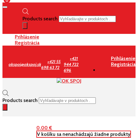
0
Products search
Prihlásenie
Registrácia
Prihlásenie
+421
+421 55
Registrácia
okspoj@okspoj.sk
944 722
698 63 72
696
Products search
0,00
€
V košíku sa nenachádzajú žiadne produkty