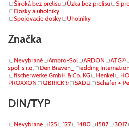
Široká bez prelisu
Úzka bez prelisu
S pr
Dosky a uholníky
Spojovacie dosky
Uholníky
Značka
Nevybrané
Ambro-Sol
ARDON
ATG®
spol. s r.o.
Den Braven_
edding Internati
fischerwerke GmbH & Co. KG
Henkel
HO
PROXXON
QBRICK®
SADU
Schäfer + P
DIN/TYP
Nevybrane
125
127
1480
1587
3017