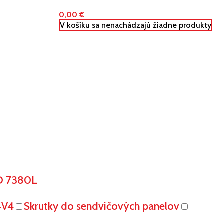
0,00
€
V košíku sa nenachádzajú žiadne produkty
O 7380L
4V4
Skrutky do sendvičových panelov