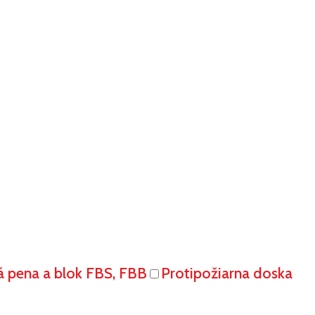
á pena a blok FBS, FBB
Protipožiarna doska