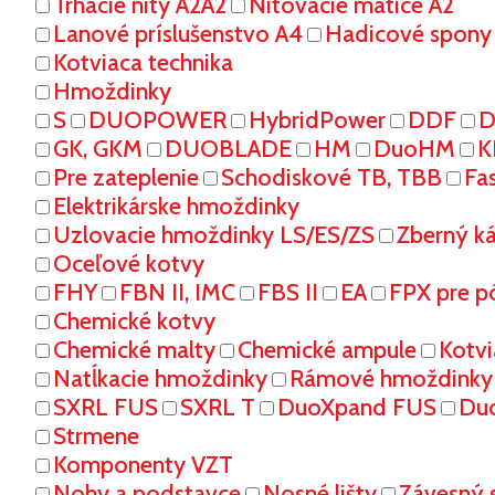
Trhacie nity A2A2
Nitovacie matice A2
Lanové príslušenstvo A4
Hadicové spony
Kotviaca technika
Hmoždinky
S
DUOPOWER
HybridPower
DDF
D
GK, GKM
DUOBLADE
HM
DuoHM
K
Pre zateplenie
Schodiskové TB, TBB
Fa
Elektrikárske hmoždinky
Uzlovacie hmoždinky LS/ES/ZS
Zberný k
Oceľové kotvy
FHY
FBN II, IMC
FBS II
EA
FPX pre p
Chemické kotvy
Chemické malty
Chemické ampule
Kotvi
Natĺkacie hmoždinky
Rámové hmoždinky
SXRL FUS
SXRL T
DuoXpand FUS
Du
Strmene
Komponenty VZT
Nohy a podstavce
Nosné lišty
Závesný 