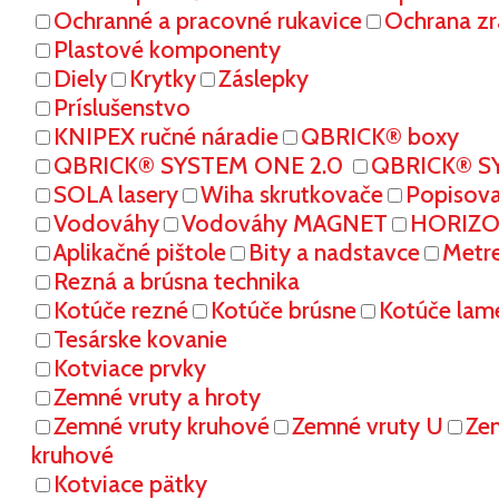
Ochranné a pracovné rukavice
Ochrana zr
Plastové komponenty
Diely
Krytky
Záslepky
Príslušenstvo
KNIPEX ručné náradie
QBRICK® boxy
QBRICK® SYSTEM ONE 2.0
QBRICK® S
SOLA lasery
Wiha skrutkovače
Popisov
Vodováhy
Vodováhy MAGNET
HORIZON
Aplikačné pištole
Bity a nadstavce
Metr
Rezná a brúsna technika
Kotúče rezné
Kotúče brúsne
Kotúče lam
Tesárske kovanie
Kotviace prvky
Zemné vruty a hroty
Zemné vruty kruhové
Zemné vruty U
Ze
kruhové
Kotviace pätky