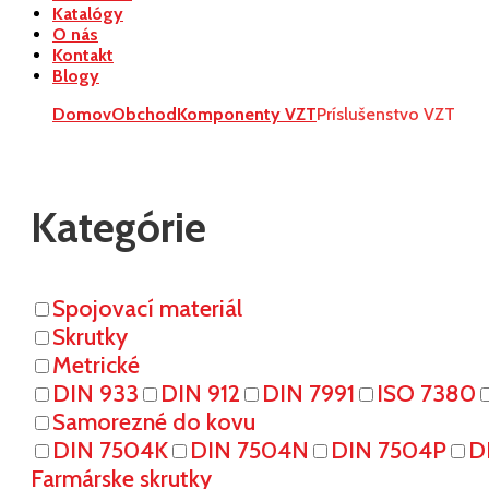
Katalógy
O nás
Kontakt
Blogy
Domov
Obchod
Komponenty VZT
Príslušenstvo VZT
Kategórie
Spojovací materiál
Skrutky
Metrické
DIN 933
DIN 912
DIN 7991
ISO 7380
Samorezné do kovu
DIN 7504K
DIN 7504N
DIN 7504P
D
Farmárske skrutky