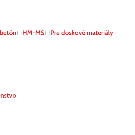
obetón
HM-MS
Pre doskové materiály
enstvo