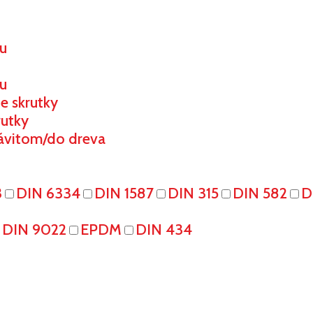
ou
u
e skrutky
rutky
ávitom/do dreva
3
DIN 6334
DIN 1587
DIN 315
DIN 582
D
DIN 9022
EPDM
DIN 434