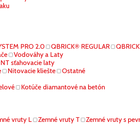
aku
YSTEM PRO 2.0
QBRICK® REGULAR
QBRIC
ače
Vodováhy a Laty
T sťahovacie laty
e
Nitovacie kliešte
Ostatné
elové
Kotúče diamantové na betón
mné vruty L
Zemné vruty T
Zemné vruty s pe