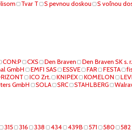
elisom
Tvar T
S pevnou doskou
S voľnou do
CON:P
CXS
Den Braven
Den Braven SK s. r
onal GmbH
EMFI SAS
ESSVE
FAR
FESTA
fi
RIZONT
ICO Zrt.
KNIPEX
KOMELON
LEV
eters GmbH
SOLA
SRC
STAHLBERG
Walra
315
316
338
434
439B
571
580
582