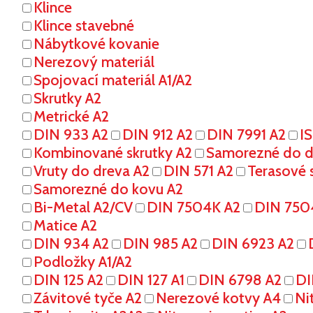
Klince
Klince stavebné
Nábytkové kovanie
Nerezový materiál
Spojovací materiál A1/A2
Skrutky A2
Metrické A2
DIN 933 A2
DIN 912 A2
DIN 7991 A2
I
Kombinované skrutky A2
Samorezné do dr
Vruty do dreva A2
DIN 571 A2
Terasové s
Samorezné do kovu A2
Bi-Metal A2/CV
DIN 7504K A2
DIN 750
Matice A2
DIN 934 A2
DIN 985 A2
DIN 6923 A2
Podložky A1/A2
DIN 125 A2
DIN 127 A1
DIN 6798 A2
DI
Závitové tyče A2
Nerezové kotvy A4
Ni