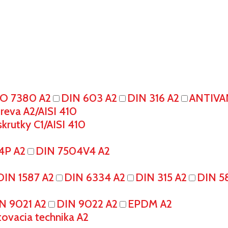
SO 7380 A2
DIN 603 A2
DIN 316 A2
ANTIVA
eva A2/AISI 410
krutky C1/AISI 410
4P A2
DIN 7504V4 A2
DIN 1587 A2
DIN 6334 A2
DIN 315 A2
DIN 5
N 9021 A2
DIN 9022 A2
EPDM A2
tovacia technika A2