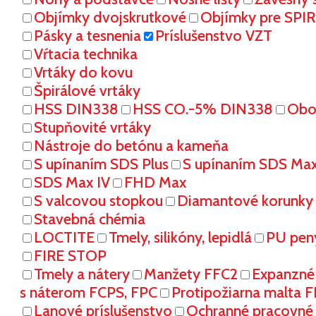
Objímky dvojskrutkové
Objímky pre SPI
Pásky a tesnenia
Príslušenstvo VZT
Vŕtacia technika
Vrtáky do kovu
Špirálové vrtáky
HSS DIN338
HSS CO.-5% DIN338
Oboj
Stupňovité vrtáky
Nástroje do betónu a kameňa
S upínaním SDS Plus
S upínaním SDS Ma
SDS Max IV
FHD Max
S valcovou stopkou
Diamantové korunky
Stavebná chémia
LOCTITE
Tmely, silikóny, lepidlá
PU pen
FIRE STOP
Tmely a nátery
Manžety FFC2
Expanzné
s náterom FCPS, FPC
Protipožiarna malta 
Lanové príslušenstvo
Ochranné pracovn