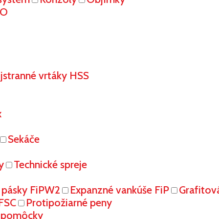
RO
stranné vrtáky HSS
x
Sekáče
y
Technické spreje
 pásky FiPW2
Expanzné vankúše FiP
Grafitov
FFSC
Protipožiarné peny
é pomôcky