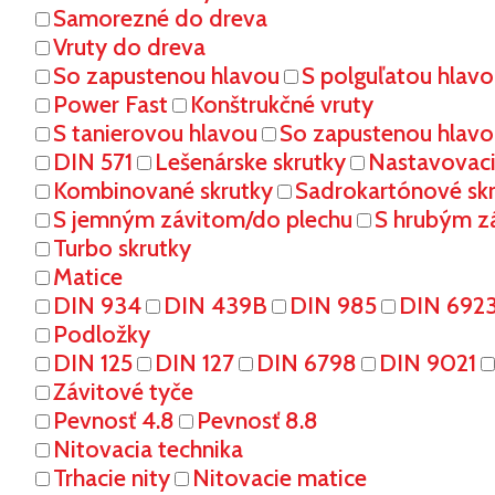
Samorezné do dreva
Vruty do dreva
So zapustenou hlavou
S polguľatou hlav
Power Fast
Konštrukčné vruty
S tanierovou hlavou
So zapustenou hlavo
DIN 571
Lešenárske skrutky
Nastavovaci
Kombinované skrutky
Sadrokartónové sk
S jemným závitom/do plechu
S hrubým z
Turbo skrutky
Matice
DIN 934
DIN 439B
DIN 985
DIN 692
Podložky
DIN 125
DIN 127
DIN 6798
DIN 9021
Závitové tyče
Pevnosť 4.8
Pevnosť 8.8
Nitovacia technika
Trhacie nity
Nitovacie matice