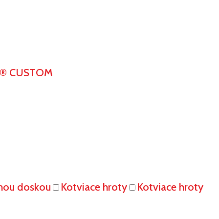
K® CUSTOM
vnou doskou
Kotviace hroty
Kotviace hroty