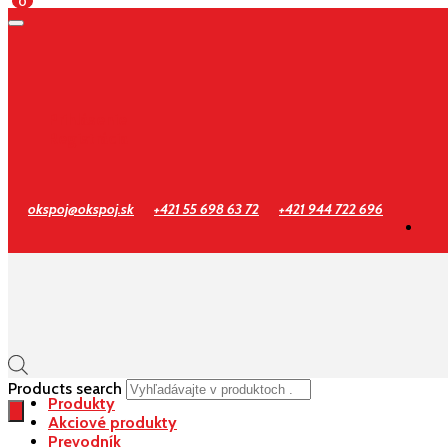
0
Prihlásenie
Registrácia
okspoj@okspoj.sk
+421 55 698 63 72
+421 944 722 696
Products search
Produkty
Akciové produkty
Prevodník