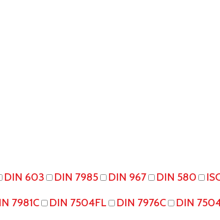
DIN 603
DIN 7985
DIN 967
DIN 580
IS
IN 7981C
DIN 7504FL
DIN 7976C
DIN 750