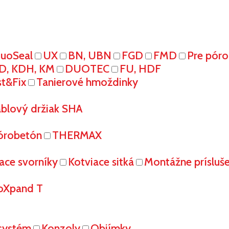
uoSeal
UX
BN, UBN
FGD
FMD
Pre pór
D, KDH, KM
DUOTEC
FU, HDF
st&Fix
Tanierové hmoždinky
áblový držiak SHA
órobetón
THERMAX
ace svorníky
Kotviace sitká
Montážne prísluš
oXpand T
systém
Konzoly
Objímky