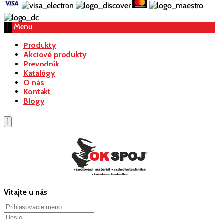
Menu
Produkty
Akciové produkty
Prevodník
Katalógy
O nás
Kontakt
Blogy
Vitajte u nás