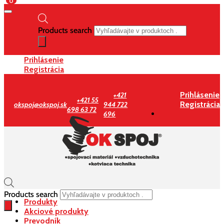
0
Products search
Prihlásenie
Registrácia
Prihlásenie
+421
+421 55
Registrácia
okspoj@okspoj.sk
944 722
698 63 72
696
Products search
Produkty
Akciové produkty
Prevodník