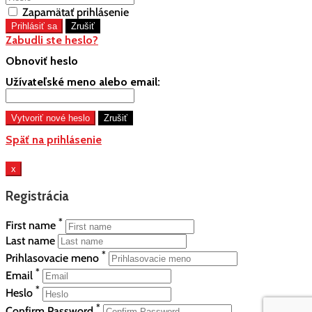
Zapamätať prihlásenie
Zabudli ste heslo?
Obnoviť heslo
Užívateľské meno alebo email:
Späť na prihlásenie
x
Registrácia
*
First name
Last name
*
Prihlasovacie meno
*
Email
*
Heslo
*
Confirm Password