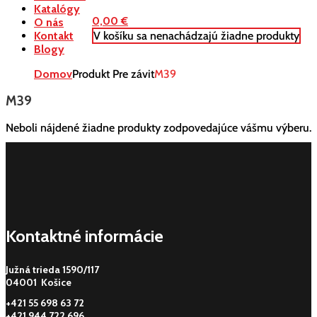
Katalógy
0,00
€
O nás
V košíku sa nenachádzajú žiadne produkty
Kontakt
Blogy
Domov
Produkt Pre závit
M39
M39
Neboli nájdené žiadne produkty zodpovedajúce vášmu výberu.
Kontaktné informácie
Južná trieda 1590/117
04001 Košice
+421 55 698 63 72
+421 944 722 696