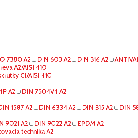
SO 7380 A2
DIN 603 A2
DIN 316 A2
ANTIVA
eva A2/AISI 410
krutky C1/AISI 410
4P A2
DIN 7504V4 A2
DIN 1587 A2
DIN 6334 A2
DIN 315 A2
DIN 5
N 9021 A2
DIN 9022 A2
EPDM A2
tovacia technika A2