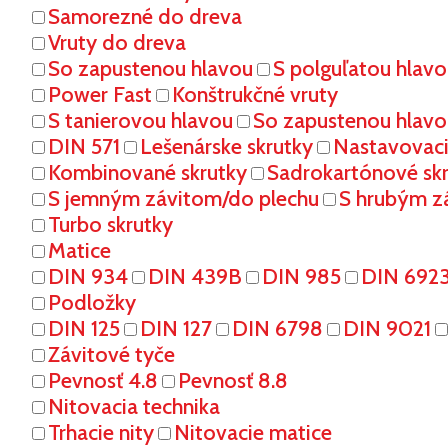
Samorezné do dreva
Vruty do dreva
So zapustenou hlavou
S polguľatou hlav
Power Fast
Konštrukčné vruty
S tanierovou hlavou
So zapustenou hlavo
DIN 571
Lešenárske skrutky
Nastavovaci
Kombinované skrutky
Sadrokartónové sk
S jemným závitom/do plechu
S hrubým z
Turbo skrutky
Matice
DIN 934
DIN 439B
DIN 985
DIN 692
Podložky
DIN 125
DIN 127
DIN 6798
DIN 9021
Závitové tyče
Pevnosť 4.8
Pevnosť 8.8
Nitovacia technika
Trhacie nity
Nitovacie matice