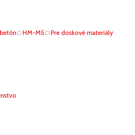
obetón
HM-MS
Pre doskové materiály
enstvo