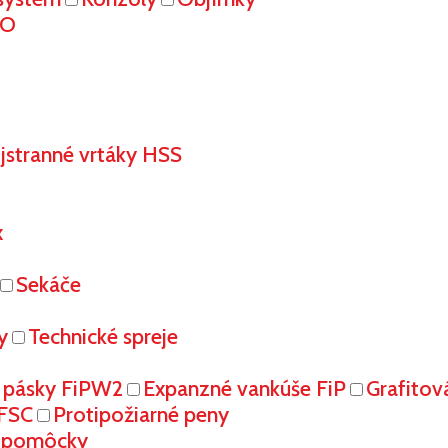
RO
stranné vrtáky HSS
x
Sekáče
y
Technické spreje
 pásky FiPW2
Expanzné vankúše FiP
Grafitov
FFSC
Protipožiarné peny
é pomôcky