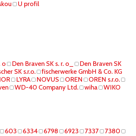
skou
U profil
. o
Den Braven SK s. r. o_
Den Braven SK
scher SK s.r.o.
fischerwerke GmbH & Co. KG
IOR
LYRA
NOVUS
OREN
OREN s.r.o.
ven
WD-40 Company Ltd.
wiha
WIKO
603
6334
6798
6923
7337
7380