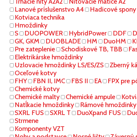
Trhacie nity A2A2
Nitovacie matice A2
Lanové príslušenstvo A4
Hadicové spony
Kotviaca technika
Hmoždinky
S
DUOPOWER
HybridPower
DDF
D
GK, GKM
DUOBLADE
HM
DuoHM
K
Pre zateplenie
Schodiskové TB, TBB
Fa
Elektrikárske hmoždinky
Uzlovacie hmoždinky LS/ES/ZS
Zberný k
Oceľové kotvy
FHY
FBN II, IMC
FBS II
EA
FPX pre p
Chemické kotvy
Chemické malty
Chemické ampule
Kotvi
Natĺkacie hmoždinky
Rámové hmoždinky
SXRL FUS
SXRL T
DuoXpand FUS
Du
Strmene
Komponenty VZT
Nohy a podstavce
Nosné lišty
Závesný 