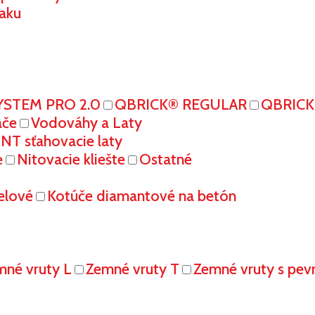
aku
YSTEM PRO 2.0
QBRICK® REGULAR
QBRIC
ače
Vodováhy a Laty
T sťahovacie laty
e
Nitovacie kliešte
Ostatné
elové
Kotúče diamantové na betón
mné vruty L
Zemné vruty T
Zemné vruty s pe