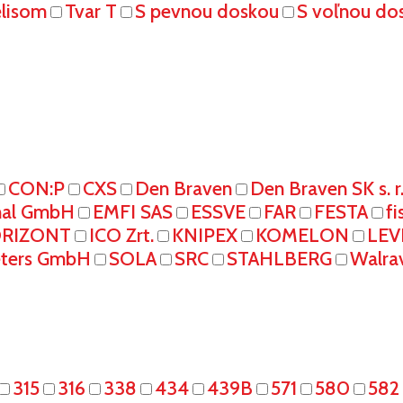
elisom
Tvar T
S pevnou doskou
S voľnou do
CON:P
CXS
Den Braven
Den Braven SK s. r
onal GmbH
EMFI SAS
ESSVE
FAR
FESTA
fi
RIZONT
ICO Zrt.
KNIPEX
KOMELON
LEV
eters GmbH
SOLA
SRC
STAHLBERG
Walra
315
316
338
434
439B
571
580
582