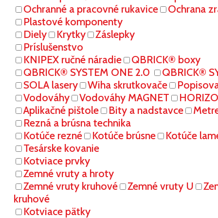
Ochranné a pracovné rukavice
Ochrana zr
Plastové komponenty
Diely
Krytky
Záslepky
Príslušenstvo
KNIPEX ručné náradie
QBRICK® boxy
QBRICK® SYSTEM ONE 2.0
QBRICK® S
SOLA lasery
Wiha skrutkovače
Popisov
Vodováhy
Vodováhy MAGNET
HORIZON
Aplikačné pištole
Bity a nadstavce
Metr
Rezná a brúsna technika
Kotúče rezné
Kotúče brúsne
Kotúče lam
Tesárske kovanie
Kotviace prvky
Zemné vruty a hroty
Zemné vruty kruhové
Zemné vruty U
Ze
kruhové
Kotviace pätky