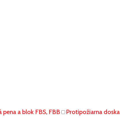
á pena a blok FBS, FBB
Protipožiarna doska