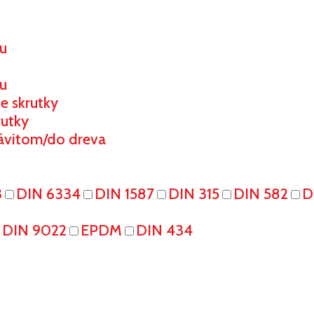
ou
u
e skrutky
rutky
ávitom/do dreva
3
DIN 6334
DIN 1587
DIN 315
DIN 582
D
DIN 9022
EPDM
DIN 434