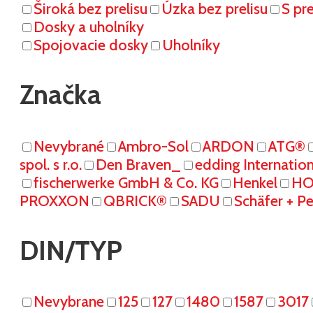
Široká bez prelisu
Úzka bez prelisu
S pr
Dosky a uholníky
Spojovacie dosky
Uholníky
Značka
Nevybrané
Ambro-Sol
ARDON
ATG®
spol. s r.o.
Den Braven_
edding Internati
fischerwerke GmbH & Co. KG
Henkel
HO
PROXXON
QBRICK®
SADU
Schäfer + P
DIN/TYP
Nevybrane
125
127
1480
1587
3017