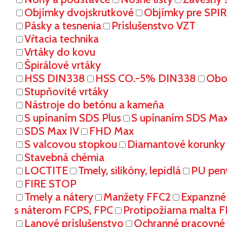
Objímky dvojskrutkové
Objímky pre SPI
Pásky a tesnenia
Príslušenstvo VZT
Vŕtacia technika
Vrtáky do kovu
Špirálové vrtáky
HSS DIN338
HSS CO.-5% DIN338
Oboj
Stupňovité vrtáky
Nástroje do betónu a kameňa
S upínaním SDS Plus
S upínaním SDS Ma
SDS Max IV
FHD Max
S valcovou stopkou
Diamantové korunky
Stavebná chémia
LOCTITE
Tmely, silikóny, lepidlá
PU pen
FIRE STOP
Tmely a nátery
Manžety FFC2
Expanzné
s náterom FCPS, FPC
Protipožiarna malta 
Lanové príslušenstvo
Ochranné pracovn