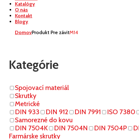
Katalógy
O nás
Kontakt
Blogy
Domov
Produkt Pre závit
M14
Kategórie
Spojovací materiál
Skrutky
Metrické
DIN 933
DIN 912
DIN 7991
ISO 7380
Samorezné do kovu
DIN 7504K
DIN 7504N
DIN 7504P
D
Farmárske skrutky