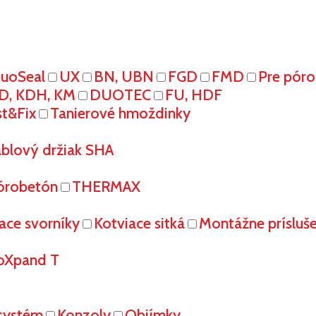
uoSeal
UX
BN, UBN
FGD
FMD
Pre pór
D, KDH, KM
DUOTEC
FU, HDF
st&Fix
Tanierové hmoždinky
áblový držiak SHA
órobetón
THERMAX
ace svorníky
Kotviace sitká
Montážne prísluš
oXpand T
systém
Konzoly
Objímky