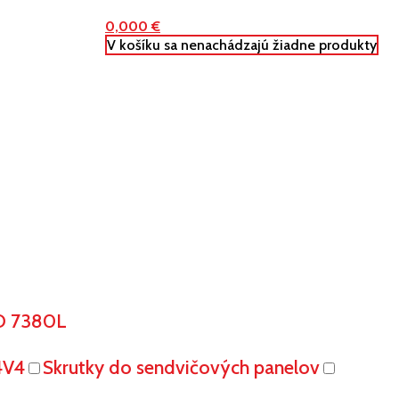
0,000
€
V košíku sa nenachádzajú žiadne produkty
O 7380L
4V4
Skrutky do sendvičových panelov