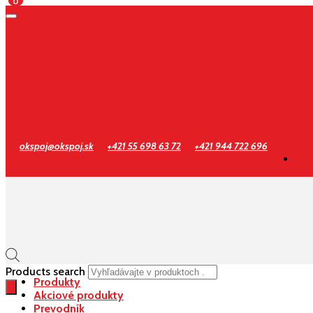
0
Prihlásenie
Registrácia
okspoj@okspoj.sk
+421 55 698 63 72
+421 944 722 696
Products search
Produkty
Akciové produkty
Prevodník