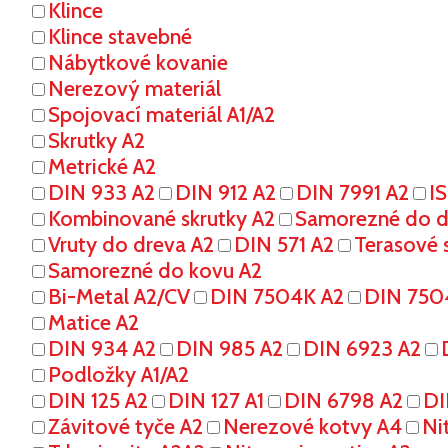
Klince
Klince stavebné
Nábytkové kovanie
Nerezový materiál
Spojovací materiál A1/A2
Skrutky A2
Metrické A2
DIN 933 A2
DIN 912 A2
DIN 7991 A2
I
Kombinované skrutky A2
Samorezné do dr
Vruty do dreva A2
DIN 571 A2
Terasové s
Samorezné do kovu A2
Bi-Metal A2/CV
DIN 7504K A2
DIN 750
Matice A2
DIN 934 A2
DIN 985 A2
DIN 6923 A2
Podložky A1/A2
DIN 125 A2
DIN 127 A1
DIN 6798 A2
DI
Závitové tyče A2
Nerezové kotvy A4
Ni