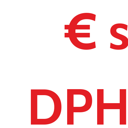
€ 
DP