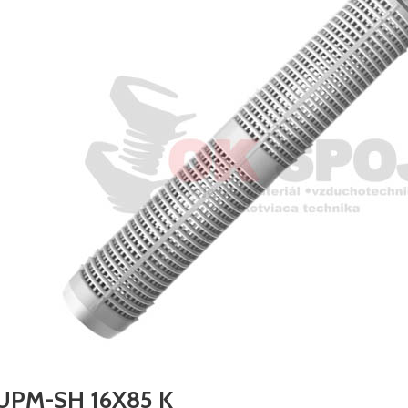
UPM-SH 16X85 K