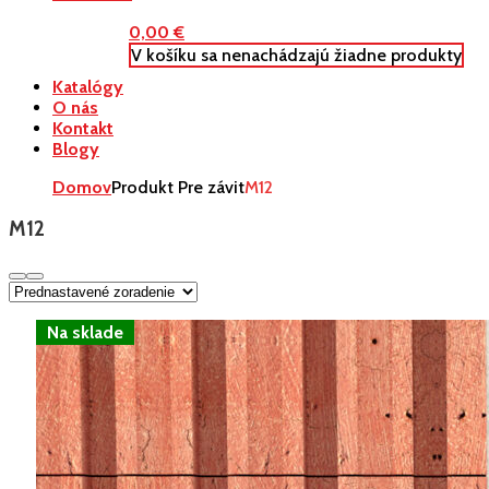
0,00
€
V košíku sa nenachádzajú žiadne produkty
Katalógy
O nás
Kontakt
Blogy
Domov
Produkt Pre závit
M12
M12