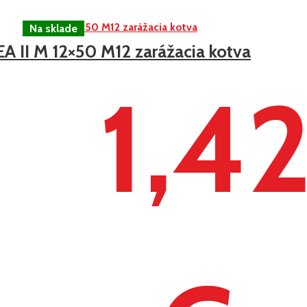
EA II M 12×50 M12 zarážacia kotva
1,4