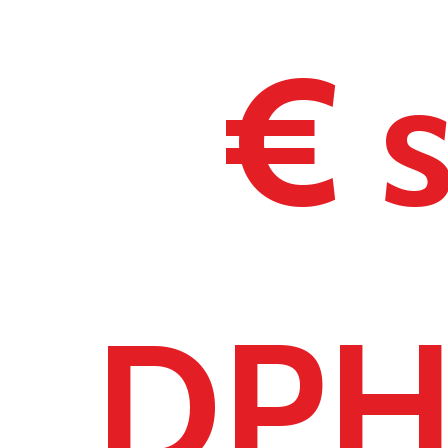
€ 
DP