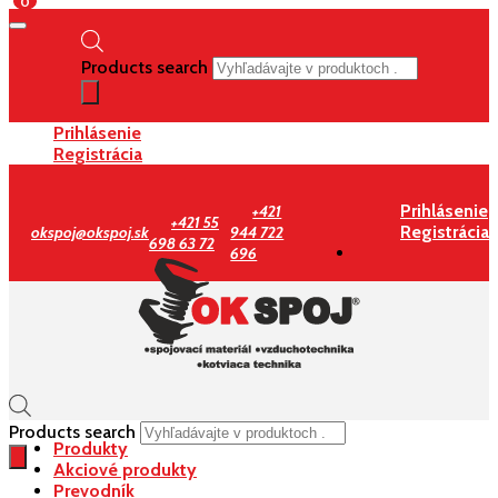
0
Products search
Prihlásenie
Registrácia
Prihlásenie
+421
+421 55
Registrácia
okspoj@okspoj.sk
944 722
698 63 72
696
Products search
Produkty
Akciové produkty
Prevodník