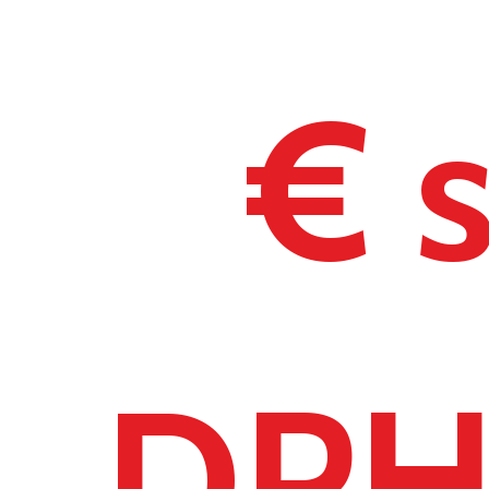
€ 
DP