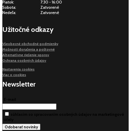
Piatok:
7:30 - 16:00
Sobota:
Zatvorené
Nedeľa:
Zatvorené
Užitočné odkazy
Všeobecné obchodné podmienky
Možnosti doručenia a poštovné
Alternatívne riešenie sporov
Ochrana osobných údajov
Nastavenia cookies
Viac o cookies
Newsletter
E-mail
súhlasim so spracovaním osobných údajov na marketingové
účely