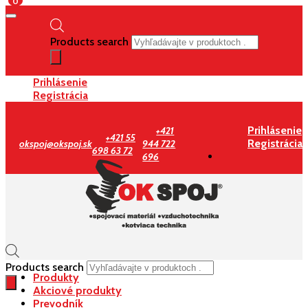
0
Products search
Prihlásenie
Registrácia
Prihlásenie
+421
+421 55
Registrácia
okspoj@okspoj.sk
944 722
698 63 72
696
Products search
Produkty
Akciové produkty
Prevodník