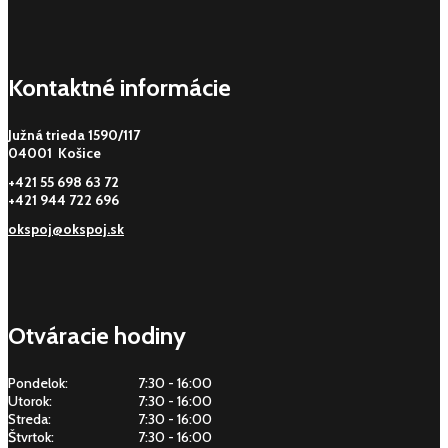
Kontaktné informácie
Južná trieda 1590/117
04001 Košice
+421 55 698 63 72
+421 944 722 696
okspoj@okspoj.sk
Otváracie hodiny
Pondelok:
7:30 - 16:00
Utorok:
7:30 - 16:00
Streda:
7:30 - 16:00
Štvrtok:
7:30 - 16:00