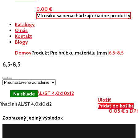
0,00
€
V košíku sa nenachádzajú žiadne produkty
Katalógy
O nás
Kontakt
Blogy
Domov
Produkt Pre hrúbku materiálu [mm]
6,5-8,5
6,5-8,5
Uložiť
rhací nit AL/ST 4,0x10x12
Pridať do košíka
0,05 € s DP
Zobrazený jediný výsledok