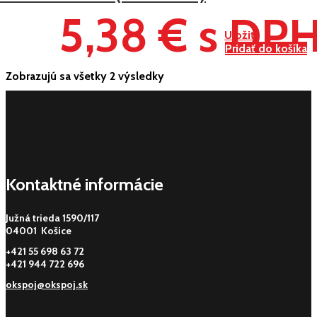
5,38 € s DP
Uložiť
Pridať do košíka
Zobrazujú sa všetky 2 výsledky
Kontaktné informácie
Južná trieda 1590/117
04001 Košice
+421 55 698 63 72
+421 944 722 696
okspoj@okspoj.sk