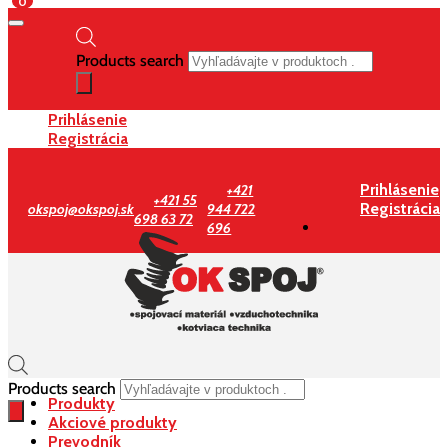
0
Products search
Prihlásenie
Registrácia
Prihlásenie
+421
+421 55
Registrácia
okspoj@okspoj.sk
944 722
698 63 72
696
Products search
Produkty
Akciové produkty
Prevodník