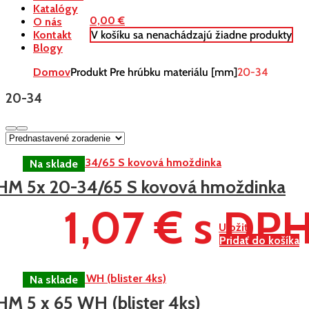
Katalógy
0,00
€
O nás
V košíku sa nenachádzajú žiadne produkty
Kontakt
Blogy
Domov
Produkt Pre hrúbku materiálu [mm]
20-34
20-34
HM 5x 20-34/65 S kovová hmoždinka
1,07 € s DP
Uložiť
Pridať do košíka
HM 5 x 65 WH (blister 4ks)