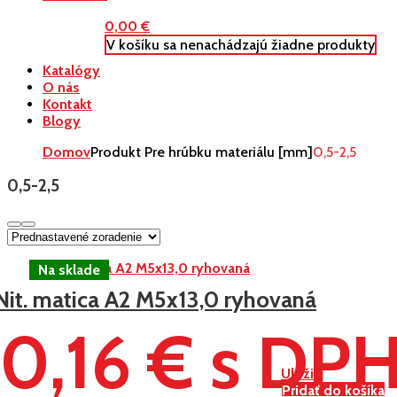
0,00
€
V košíku sa nenachádzajú žiadne produkty
Katalógy
O nás
Kontakt
Blogy
Domov
Produkt Pre hrúbku materiálu [mm]
0,5-2,5
0,5-2,5
Nit. matica A2 M5x13,0 ryhovaná
0,16 € s DP
Uložiť
Pridať do košíka