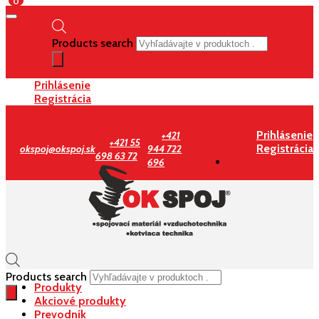
0
Products search
Prihlásenie
Registrácia
Prihlásenie
+421
+421 55
Registrácia
okspoj@okspoj.sk
944 722
698 63 72
696
Products search
Produkty
Akciové produkty
Prevodník