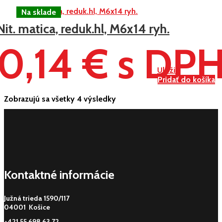
Nit. matica, reduk.hl, M6x14 ryh.
0,14 € s DP
Uložiť
Pridať do košíka
Zobrazujú sa všetky 4 výsledky
Kontaktné informácie
Južná trieda 1590/117
04001 Košice
+421 55 698 63 72