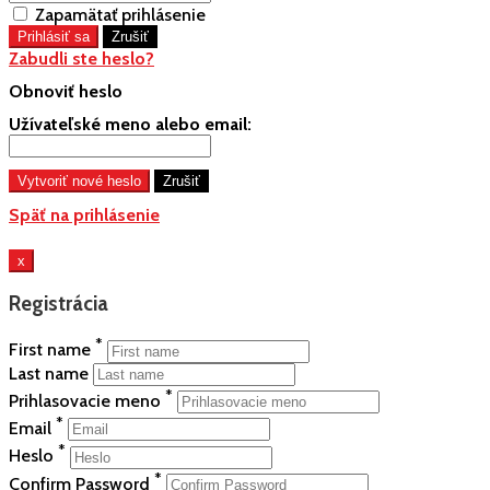
Zapamätať prihlásenie
Zabudli ste heslo?
Obnoviť heslo
Užívateľské meno alebo email:
Späť na prihlásenie
x
Registrácia
*
First name
Last name
*
Prihlasovacie meno
*
Email
*
Heslo
*
Confirm Password