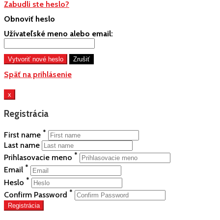
Zabudli ste heslo?
Obnoviť heslo
Užívateľské meno alebo email:
Späť na prihlásenie
x
Registrácia
*
First name
Last name
*
Prihlasovacie meno
*
Email
*
Heslo
*
Confirm Password
Registrácia