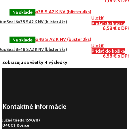
1,16 € s DP
Uložiť
uoSeal 6×38 S A2 K NV (blister 4ks)
Pridať do košíka
6,58 € s DP
Uložiť
uoSeal 8×48 S A2 K NV (blister 2ks)
Pridať do košíka
6,58 € s DP
Zobrazujú sa všetky 4 výsledky
Kontaktné informácie
Južná trieda 1590/117
04001 Košice