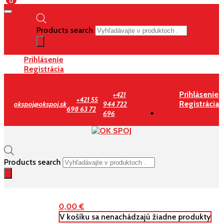
0
Products search
Prihlásenie
Registrácia
Prihlásenie
+421
+421 55
Registrácia
okspoj@okspoj.sk
944 722
698 63 72
696
Products search
0,00
€
V košíku sa nenachádzajú žiadne produkty