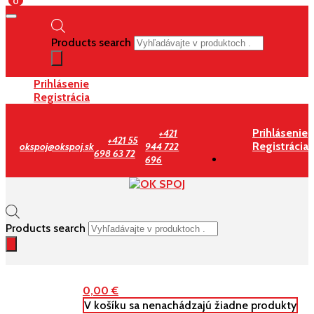
0
Products search
Prihlásenie
Registrácia
Prihlásenie
+421
+421 55
Registrácia
okspoj@okspoj.sk
944 722
698 63 72
696
Products search
0,00
€
V košíku sa nenachádzajú žiadne produkty