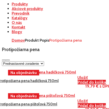
Produkty
Akciové produkty
Prevodník
Katalógy
O nás
Kontakt
Blogy
Domov
Produkt Popis
Protipožiarna pena
Protipožiarna pena
Uložiť
Protipožiarna pena hadičková 750ml
Pridať do košíka
19,79 € s DP
Uložiť
Protipožiarna pena pištoľová 750ml
Pridať do košíka