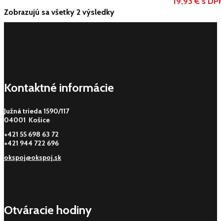
19,93 € s DP
Zobrazujú sa všetky 2 výsledky
Kontaktné informácie
Južná trieda 1590/117
04001 Košice
+421 55 698 63 72
+421 944 722 696
okspoj@okspoj.sk
Otváracie hodiny