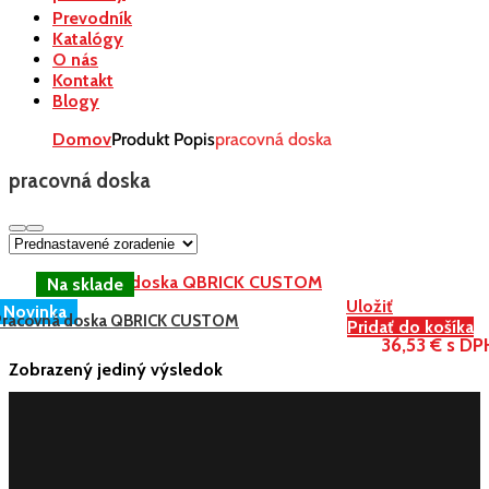
Prevodník
Katalógy
O nás
Kontakt
Blogy
Domov
Produkt Popis
pracovná doska
pracovná doska
Uložiť
Novinka
Pracovná doska QBRICK CUSTOM
Pridať do košíka
36,53 € s DP
Zobrazený jediný výsledok