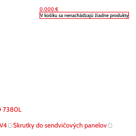
0,000
€
V košíku sa nenachádzajú žiadne produkty
O 7380L
V4
Skrutky do sendvičových panelov