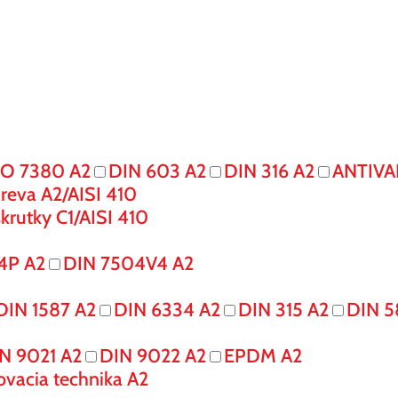
SO 7380 A2
DIN 603 A2
DIN 316 A2
ANTIVA
reva A2/AISI 410
krutky C1/AISI 410
4P A2
DIN 7504V4 A2
DIN 1587 A2
DIN 6334 A2
DIN 315 A2
DIN 5
N 9021 A2
DIN 9022 A2
EPDM A2
ovacia technika A2