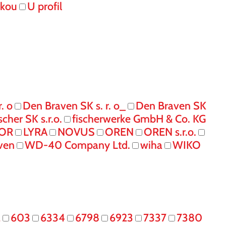
skou
U profil
. o
Den Braven SK s. r. o_
Den Braven SK
ischer SK s.r.o.
fischerwerke GmbH & Co. KG
IOR
LYRA
NOVUS
OREN
OREN s.r.o.
ven
WD-40 Company Ltd.
wiha
WIKO
2
603
6334
6798
6923
7337
7380