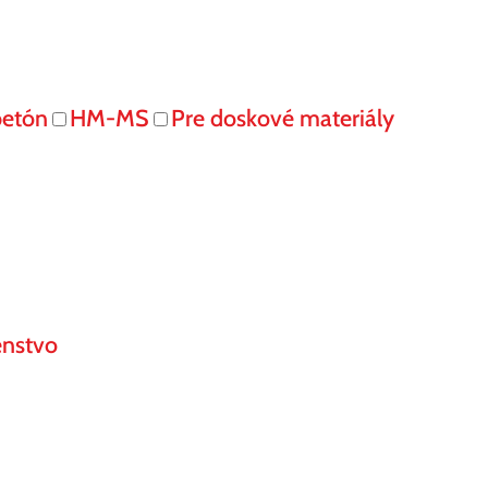
betón
HM-MS
Pre doskové materiály
enstvo