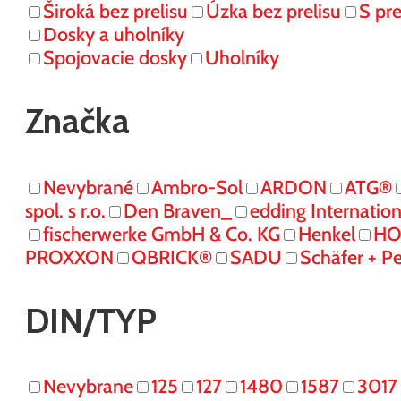
Široká bez prelisu
Úzka bez prelisu
S pr
Dosky a uholníky
Spojovacie dosky
Uholníky
Značka
Nevybrané
Ambro-Sol
ARDON
ATG®
spol. s r.o.
Den Braven_
edding Internati
fischerwerke GmbH & Co. KG
Henkel
HO
PROXXON
QBRICK®
SADU
Schäfer + P
DIN/TYP
Nevybrane
125
127
1480
1587
3017