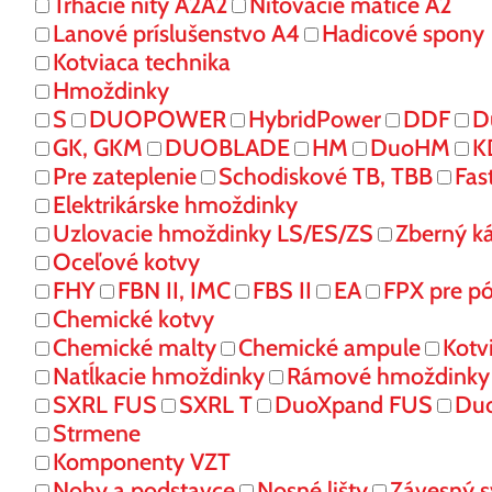
Trhacie nity A2A2
Nitovacie matice A2
Lanové príslušenstvo A4
Hadicové spony
Kotviaca technika
Hmoždinky
S
DUOPOWER
HybridPower
DDF
D
GK, GKM
DUOBLADE
HM
DuoHM
K
Pre zateplenie
Schodiskové TB, TBB
Fas
Elektrikárske hmoždinky
Uzlovacie hmoždinky LS/ES/ZS
Zberný k
Oceľové kotvy
FHY
FBN II, IMC
FBS II
EA
FPX pre p
Chemické kotvy
Chemické malty
Chemické ampule
Kotv
Natĺkacie hmoždinky
Rámové hmoždinky
SXRL FUS
SXRL T
DuoXpand FUS
Du
Strmene
Komponenty VZT
Nohy a podstavce
Nosné lišty
Závesný 