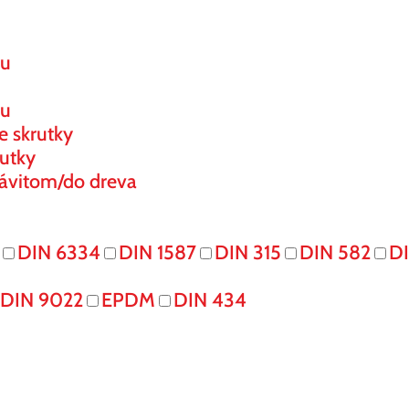
ou
ou
e skrutky
utky
ávitom/do dreva
DIN 6334
DIN 1587
DIN 315
DIN 582
DI
DIN 9022
EPDM
DIN 434