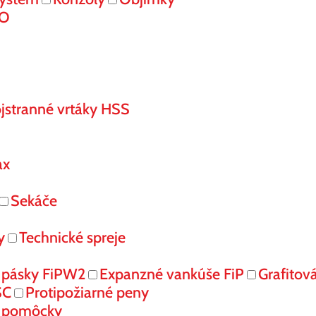
RO
jstranné vrtáky HSS
ax
Sekáče
y
Technické spreje
 pásky FiPW2
Expanzné vankúše FiP
Grafitov
SC
Protipožiarné peny
é pomôcky