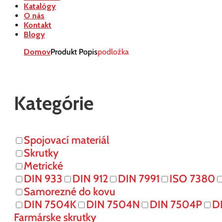
Katalógy
O nás
Kontakt
Blogy
Domov
Produkt Popis
podložka
Kategórie
Spojovací materiál
Skrutky
Metrické
DIN 933
DIN 912
DIN 7991
ISO 7380
Samorezné do kovu
DIN 7504K
DIN 7504N
DIN 7504P
D
Farmárske skrutky