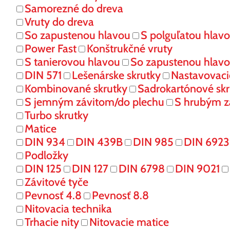
Samorezné do dreva
Vruty do dreva
So zapustenou hlavou
S polguľatou hlav
Power Fast
Konštrukčné vruty
S tanierovou hlavou
So zapustenou hlav
DIN 571
Lešenárske skrutky
Nastavovaci
Kombinované skrutky
Sadrokartónové skr
S jemným závitom/do plechu
S hrubým z
Turbo skrutky
Matice
DIN 934
DIN 439B
DIN 985
DIN 6923
Podložky
DIN 125
DIN 127
DIN 6798
DIN 9021
Závitové tyče
Pevnosť 4.8
Pevnosť 8.8
Nitovacia technika
Trhacie nity
Nitovacie matice