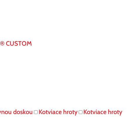
K® CUSTOM
vnou doskou
Kotviace hroty
Kotviace hroty