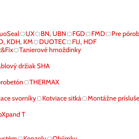
uoSeal
UX
BN, UBN
FGD
FMD
Pre póro
D, KDH, KM
DUOTEC
FU, HDF
t&Fix
Tanierové hmoždinky
áblový držiak SHA
órobetón
THERMAX
iace svorníky
Kotviace sitká
Montážne prísluš
oXpand T
systém
Konzoly
Objímky