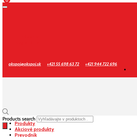
0
Prihlásenie
Registrácia
okspoj@okspoj.sk
+421 55 698 63 72
+421 944 722 696
Products search
Produkty
Akciové produkty
Prevodník