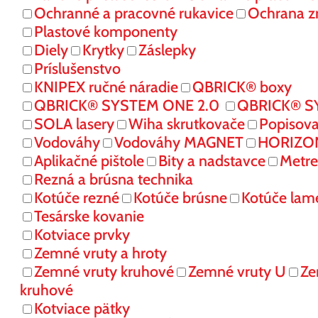
Ochranné a pracovné rukavice
Ochrana z
Plastové komponenty
Diely
Krytky
Záslepky
Príslušenstvo
KNIPEX ručné náradie
QBRICK® boxy
QBRICK® SYSTEM ONE 2.0
QBRICK® S
SOLA lasery
Wiha skrutkovače
Popisov
Vodováhy
Vodováhy MAGNET
HORIZONT
Aplikačné pištole
Bity a nadstavce
Metre
Rezná a brúsna technika
Kotúče rezné
Kotúče brúsne
Kotúče lam
Tesárske kovanie
Kotviace prvky
Zemné vruty a hroty
Zemné vruty kruhové
Zemné vruty U
Ze
kruhové
Kotviace pätky