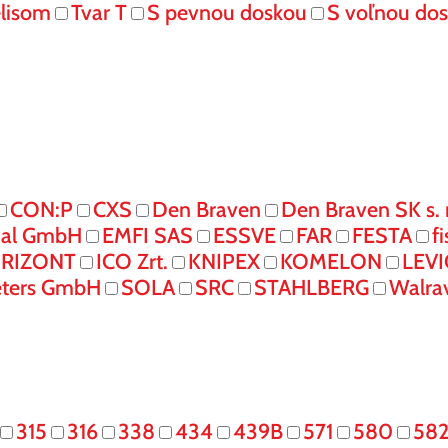
elisom
Tvar T
S pevnou doskou
S voľnou do
CON:P
CXS
Den Braven
Den Braven SK s. r
onal GmbH
EMFI SAS
ESSVE
FAR
FESTA
f
RIZONT
ICO Zrt.
KNIPEX
KOMELON
LEV
eters GmbH
SOLA
SRC
STAHLBERG
Walra
315
316
338
434
439B
571
580
58