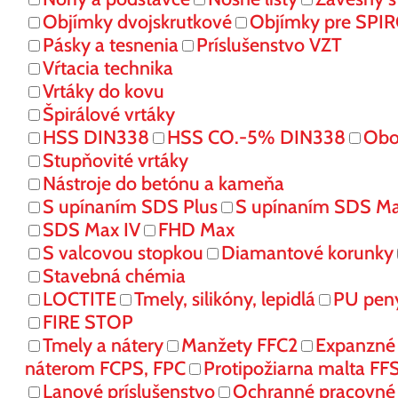
Objímky dvojskrutkové
Objímky pre SPI
Pásky a tesnenia
Príslušenstvo VZT
Vŕtacia technika
Vrtáky do kovu
Špirálové vrtáky
HSS DIN338
HSS CO.-5% DIN338
Obo
Stupňovité vrtáky
Nástroje do betónu a kameňa
S upínaním SDS Plus
S upínaním SDS M
SDS Max IV
FHD Max
S valcovou stopkou
Diamantové korunky
Stavebná chémia
LOCTITE
Tmely, silikóny, lepidlá
PU pen
FIRE STOP
Tmely a nátery
Manžety FFC2
Expanzné
náterom FCPS, FPC
Protipožiarna malta FF
Lanové príslušenstvo
Ochranné pracovn