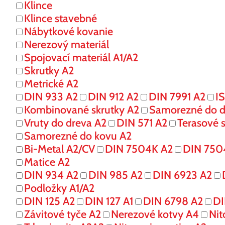
Klince
Klince stavebné
Nábytkové kovanie
Nerezový materiál
Spojovací materiál A1/A2
Skrutky A2
Metrické A2
DIN 933 A2
DIN 912 A2
DIN 7991 A2
I
Kombinované skrutky A2
Samorezné do d
Vruty do dreva A2
DIN 571 A2
Terasové s
Samorezné do kovu A2
Bi-Metal A2/CV
DIN 7504K A2
DIN 750
Matice A2
DIN 934 A2
DIN 985 A2
DIN 6923 A2
Podložky A1/A2
DIN 125 A2
DIN 127 A1
DIN 6798 A2
DI
Závitové tyče A2
Nerezové kotvy A4
Nit