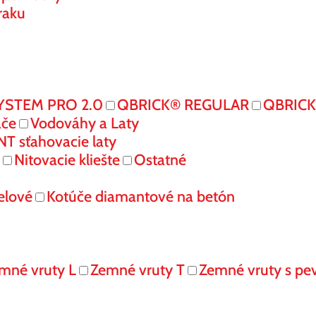
raku
YSTEM PRO 2.0
QBRICK® REGULAR
QBRIC
ače
Vodováhy a Laty
 sťahovacie laty
Nitovacie kliešte
Ostatné
elové
Kotúče diamantové na betón
mné vruty L
Zemné vruty T
Zemné vruty s pe