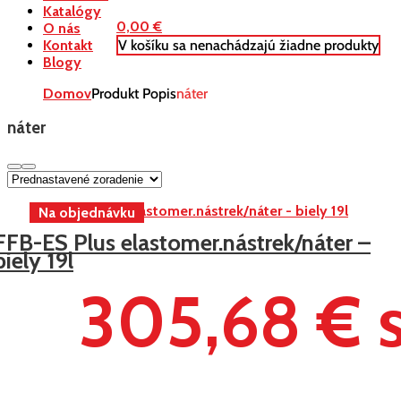
Katalógy
0,00
€
O nás
V košíku sa nenachádzajú žiadne produkty
Kontakt
Blogy
Domov
Produkt Popis
náter
náter
FFB-ES Plus elastomer.nástrek/náter –
biely 19l
305,68 € 