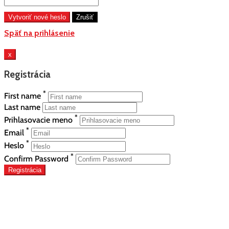
Späť na prihlásenie
x
Registrácia
*
First name
Last name
*
Prihlasovacie meno
*
Email
*
Heslo
*
Confirm Password
Registrácia