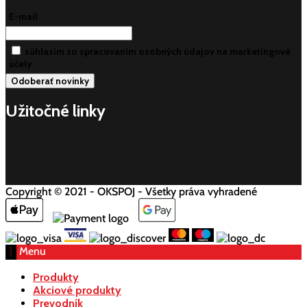
E-mail
súhlasim so spracovaním osobných údajov na marketingové
účely
Užitočné linky
Copyright © 2021 - OKSPOJ - Všetky práva vyhradené
Menu
Produkty
Akciové produkty
Prevodník