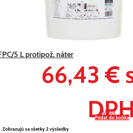
FPC/5 L protipož. náter
66,43 € 
DP
Uložiť
Pridať do košíka
Zobrazujú sa všetky 2 výsledky