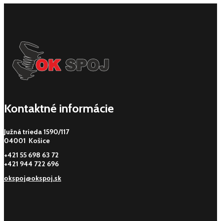
Kontaktné informácie
Južná trieda 1590/117
04001 Košice
+421 55 698 63 72
+421 944 722 696
okspoj@okspoj.sk