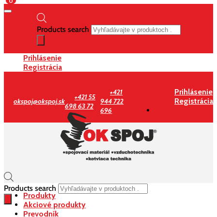
0
Products search
Prihlásenie
Registrácia
Prihlásenie
+421
+421 55
Registrácia
okspoj@okspoj.sk
944 722
698 63 72
696
Products search
Produkty
Akciové produkty
Prevodník