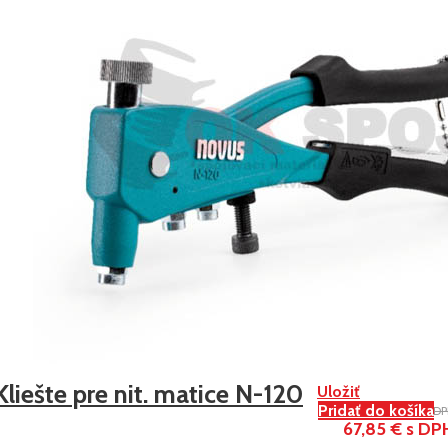
Kliešte pre nit. matice N-120
Uložiť
Pridať do košíka
90,47 € s D
67,85 € s DP