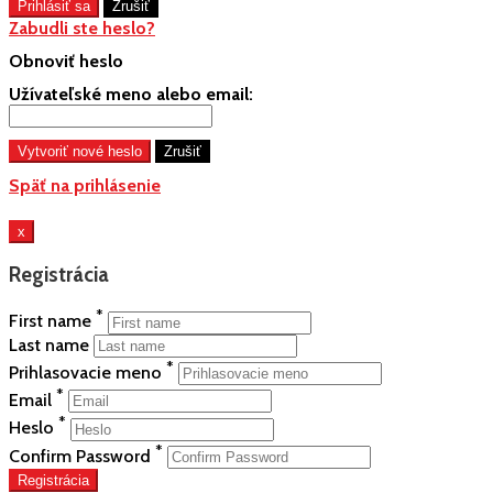
Zabudli ste heslo?
Obnoviť heslo
Užívateľské meno alebo email:
Späť na prihlásenie
x
Registrácia
*
First name
Last name
*
Prihlasovacie meno
*
Email
*
Heslo
*
Confirm Password
Registrácia