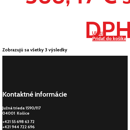
DP
Uložiť
Pridať do košíka
Zobrazujú sa všetky 3 výsledky
Kontaktné informácie
Južná trieda 1590/117
04001 Košice
+421 55 698 63 72
+421 944 722 696