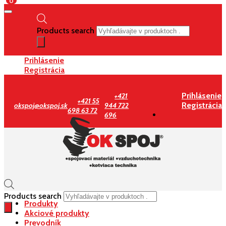
0
Products search
Prihlásenie
Registrácia
Prihlásenie
+421
+421 55
Registrácia
okspoj@okspoj.sk
944 722
698 63 72
696
Products search
Produkty
Akciové produkty
Prevodník