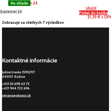
Uložiť
BS priemer 24
Pridať do košíka
21,29 € s DP
Zobrazuje sa všetkych 7 výsledkov
Kontaktné informácie
Južná trieda 1590/117
04001 Košice
+421 55 698 63 72
+421 944 722 696
okspoj@okspoj.sk