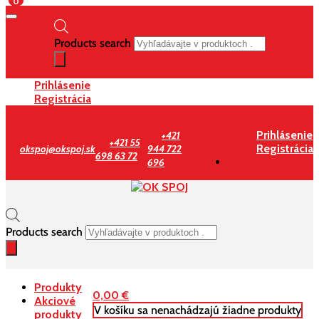
0
Products search
Prihlásenie
Registrácia
Prihlásenie
+421
+421 55
Registrácia
okspoj@okspoj.sk
944 722
698 63 72
696
Products search
Produkty
0,00
€
Akciové
V košíku sa nenachádzajú žiadne produkty
produkty