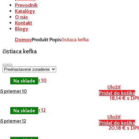
Prevodník
Katalógy
O nás
Kontakt
Blogy
Domov
Produkt Popis
čistiaca kefka
čistiaca kefka
Uložiť
BS priemer 10
Pridať do košíka
18,14 € s DP
Uložiť
S priemer 12
Pridať do košíka
20,18 € s DP