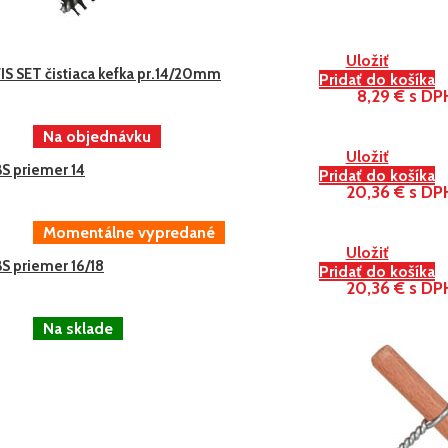
Uložiť
IS SET čistiaca kefka pr.14/20mm
Pridať do košíka
8,29 € s DP
Uložiť
BS priemer 14
Pridať do košíka
20,36 € s DP
Uložiť
S priemer 16/18
Pridať do košíka
20,36 € s DP