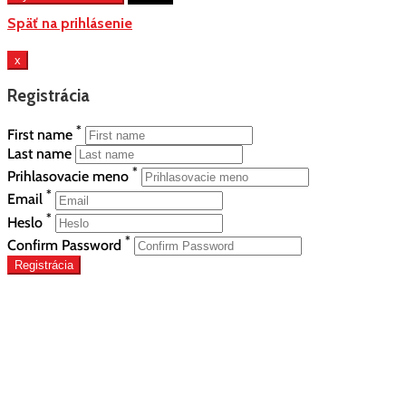
Späť na prihlásenie
x
Registrácia
*
First name
Last name
*
Prihlasovacie meno
*
Email
*
Heslo
*
Confirm Password
Registrácia