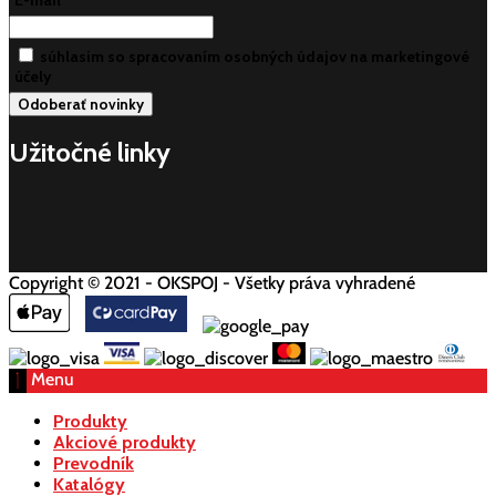
E-mail
súhlasim so spracovaním osobných údajov na marketingové
účely
Užitočné linky
Copyright © 2021 - OKSPOJ - Všetky práva vyhradené
Menu
Produkty
Akciové produkty
Prevodník
Katalógy