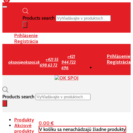
0
Products search
Prihlásenie
Registrácia
Prihlásenie
+421
+421 55
Registrácia
okspoj@okspoj.sk
944 722
698 63 72
696
Products search
Produkty
0,00
€
Akciové
V košíku sa nenachádzajú žiadne produkty
produkty