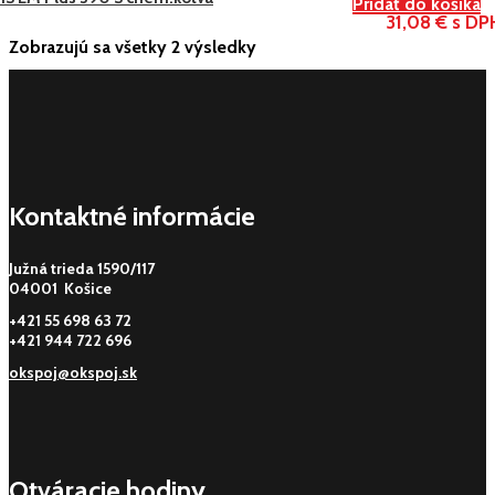
Pridať do košíka
31,08 € s DP
Zobrazujú sa všetky 2 výsledky
Kontaktné informácie
Južná trieda 1590/117
04001 Košice
+421 55 698 63 72
+421 944 722 696
okspoj@okspoj.sk
Otváracie hodiny