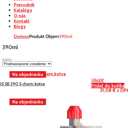
Prevodník
Katalógy
O nás
Kontakt
Blogy
Domov
Produkt Objem
390ml
390ml
Uložiť
FIS SB 390 S chem.kotva
Pridať do košíka
31,08 € s DP