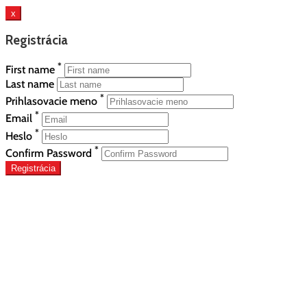
x
Registrácia
*
First name
Last name
*
Prihlasovacie meno
*
Email
*
Heslo
*
Confirm Password
Registrácia