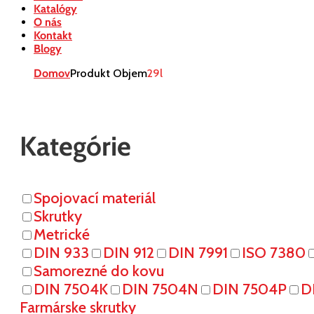
Katalógy
O nás
Kontakt
Blogy
Domov
Produkt Objem
29l
Kategórie
Spojovací materiál
Skrutky
Metrické
DIN 933
DIN 912
DIN 7991
ISO 7380
Samorezné do kovu
DIN 7504K
DIN 7504N
DIN 7504P
D
Farmárske skrutky