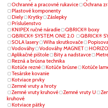
Ochranné a pracovné rukavice
Ochrana zr
Plastové komponenty
Diely
Krytky
Záslepky
Príslušenstvo
KNIPEX ručné náradie
QBRICK® boxy
QBRICK® SYSTEM ONE 2.0
QBRICK® S
SOLA lasery
Wiha skrutkovače
Popisov
Vodováhy
Vodováhy MAGNET
HORIZON
Aplikačné pištole
Bity a nadstavce
Metr
Rezná a brúsna technika
Kotúče rezné
Kotúče brúsne
Kotúče lam
Tesárske kovanie
Kotviace prvky
Zemné vruty a hroty
Zemné vruty kruhové
Zemné vruty U
Ze
kruhové
Kotviace pätky