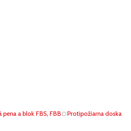
á pena a blok FBS, FBB
Protipožiarna doska