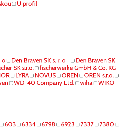
skou
U profil
. o
Den Braven SK s. r. o_
Den Braven SK
scher SK s.r.o.
fischerwerke GmbH & Co. KG
IOR
LYRA
NOVUS
OREN
OREN s.r.o.
ven
WD-40 Company Ltd.
wiha
WIKO
603
6334
6798
6923
7337
7380