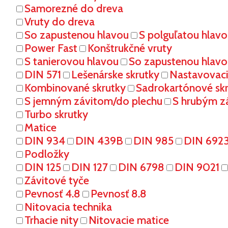
Samorezné do dreva
Vruty do dreva
So zapustenou hlavou
S polguľatou hlav
Power Fast
Konštrukčné vruty
S tanierovou hlavou
So zapustenou hlavo
DIN 571
Lešenárske skrutky
Nastavovaci
Kombinované skrutky
Sadrokartónové sk
S jemným závitom/do plechu
S hrubým z
Turbo skrutky
Matice
DIN 934
DIN 439B
DIN 985
DIN 692
Podložky
DIN 125
DIN 127
DIN 6798
DIN 9021
Závitové tyče
Pevnosť 4.8
Pevnosť 8.8
Nitovacia technika
Trhacie nity
Nitovacie matice