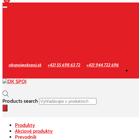
0
Prihlásenie
Registrácia
okspoj@okspoj.sk
+421 55 698 63 72
+421 944 722 696
Products search
Produkty
Akciové produkty
Prevodník