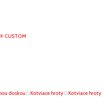
K® CUSTOM
vnou doskou
Kotviace hroty
Kotviace hroty