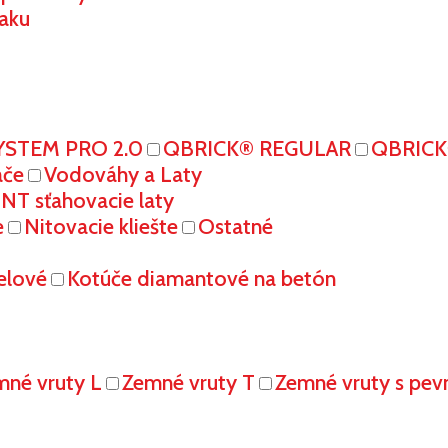
aku
YSTEM PRO 2.0
QBRICK® REGULAR
QBRIC
ače
Vodováhy a Laty
T sťahovacie laty
e
Nitovacie kliešte
Ostatné
elové
Kotúče diamantové na betón
mné vruty L
Zemné vruty T
Zemné vruty s pe