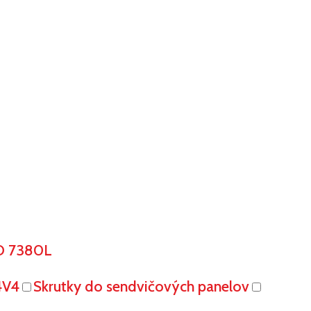
O 7380L
4V4
Skrutky do sendvičových panelov