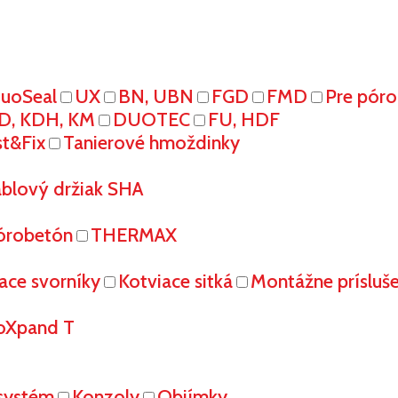
uoSeal
UX
BN, UBN
FGD
FMD
Pre pór
D, KDH, KM
DUOTEC
FU, HDF
st&Fix
Tanierové hmoždinky
áblový držiak SHA
órobetón
THERMAX
ace svorníky
Kotviace sitká
Montážne prísluš
oXpand T
systém
Konzoly
Objímky