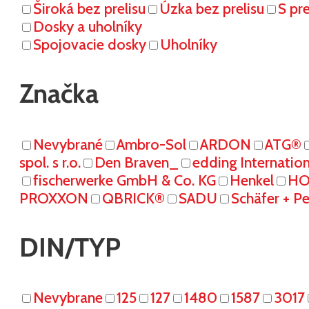
Široká bez prelisu
Úzka bez prelisu
S pr
Dosky a uholníky
Spojovacie dosky
Uholníky
Značka
Nevybrané
Ambro-Sol
ARDON
ATG®
spol. s r.o.
Den Braven_
edding Internati
fischerwerke GmbH & Co. KG
Henkel
HO
PROXXON
QBRICK®
SADU
Schäfer + P
DIN/TYP
Nevybrane
125
127
1480
1587
3017