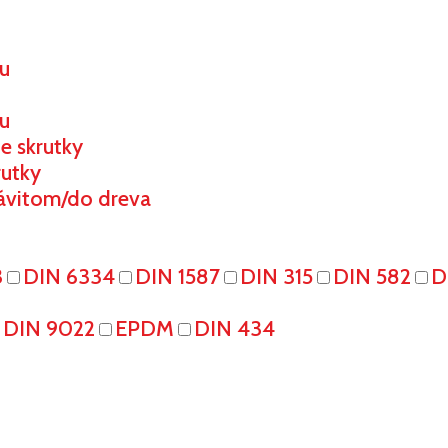
ou
u
e skrutky
rutky
ávitom/do dreva
3
DIN 6334
DIN 1587
DIN 315
DIN 582
D
DIN 9022
EPDM
DIN 434