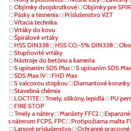
Objímky dvojskrutkové
Objímky pre SPI
Pásky a tesnenia
Príslušenstvo VZT
Vŕtacia technika
Vrtáky do kovu
Špirálové vrtáky
HSS DIN338
HSS CO.-5% DIN338
Oboj
Stupňovité vrtáky
Nástroje do betónu a kameňa
S upínaním SDS Plus
S upínaním SDS Ma
SDS Max IV
FHD Max
S valcovou stopkou
Diamantové korunky
Stavebná chémia
LOCTITE
Tmely, silikóny, lepidlá
PU pen
FIRE STOP
Tmely a nátery
Manžety FFC2
Expanzné
s náterom FCPS, FPC
Protipožiarna malta 
Lanové príslušenstvo
Ochranné pracovn