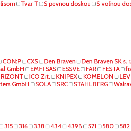
elisom
Tvar T
S pevnou doskou
S voľnou do
CON:P
CXS
Den Braven
Den Braven SK s. r
onal GmbH
EMFI SAS
ESSVE
FAR
FESTA
fi
RIZONT
ICO Zrt.
KNIPEX
KOMELON
LEV
eters GmbH
SOLA
SRC
STAHLBERG
Walra
315
316
338
434
439B
571
580
582