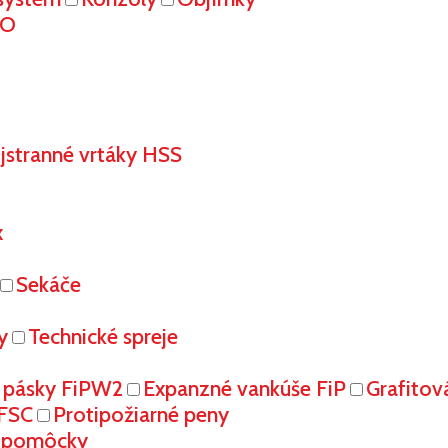
RO
stranné vrtáky HSS
x
Sekáče
y
Technické spreje
 pásky FiPW2
Expanzné vankúše FiP
Grafitov
FFSC
Protipožiarné peny
é pomôcky