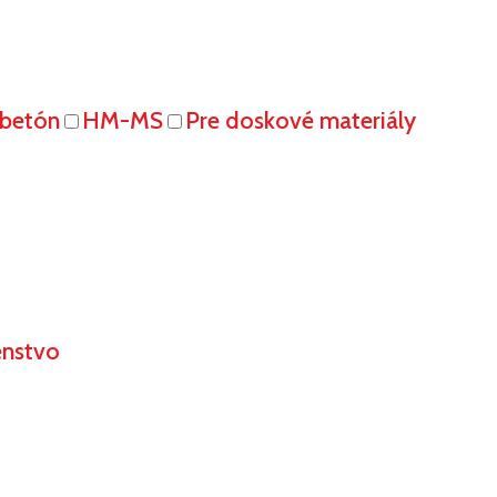
obetón
HM-MS
Pre doskové materiály
enstvo