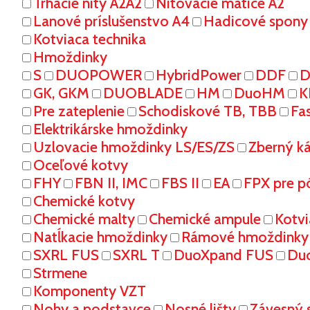
Trhacie nity A2A2
Nitovacie matice A2
Lanové príslušenstvo A4
Hadicové spony
Kotviaca technika
Hmoždinky
S
DUOPOWER
HybridPower
DDF
D
GK, GKM
DUOBLADE
HM
DuoHM
K
Pre zateplenie
Schodiskové TB, TBB
Fa
Elektrikárske hmoždinky
Uzlovacie hmoždinky LS/ES/ZS
Zberný k
Oceľové kotvy
FHY
FBN II, IMC
FBS II
EA
FPX pre p
Chemické kotvy
Chemické malty
Chemické ampule
Kotvi
Natĺkacie hmoždinky
Rámové hmoždinky
SXRL FUS
SXRL T
DuoXpand FUS
Du
Strmene
Komponenty VZT
Nohy a podstavce
Nosné lišty
Závesný 