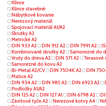
Klince
Klince stavebné
Nábytkové kovanie
Nerezový materiál
Spojovací materiál A1/A2
Skrutky A2
Metrické A2
DIN 933 A2
DIN 912 A2
DIN 7991 A2
I
Kombinované skrutky A2
Samorezné do dr
Vruty do dreva A2
DIN 571 A2
Terasové s
Samorezné do kovu A2
Bi-Metal A2/CV
DIN 7504K A2
DIN 750
Matice A2
DIN 934 A2
DIN 985 A2
DIN 6923 A2
Podložky A1/A2
DIN 125 A2
DIN 127 A1
DIN 6798 A2
DI
Závitové tyče A2
Nerezové kotvy A4
Ni