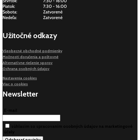
Štvrtok:
7:30 - 16:00
Piatok:
7:30 - 16:00
Sobota:
Zatvorené
Nedeľa:
Zatvorené
Užitočné odkazy
Všeobecné obchodné podmienky
Možnosti doručenia a poštovné
Alternatívne riešenie sporov
Ochrana osobných údajov
Nastavenia cookies
Viac o cookies
Newsletter
E-mail
súhlasim so spracovaním osobných údajov na marketingové
účely