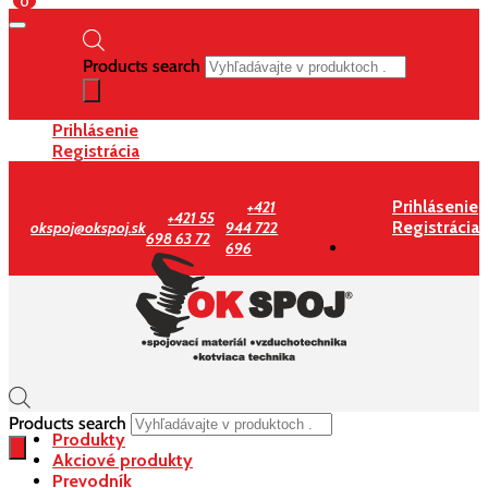
0
Products search
Prihlásenie
Registrácia
Prihlásenie
+421
+421 55
Registrácia
okspoj@okspoj.sk
944 722
698 63 72
696
Products search
Produkty
Akciové produkty
Prevodník