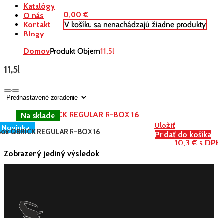
Katalógy
0,00
€
O nás
V košíku sa nenachádzajú žiadne produkty
Kontakt
Blogy
Domov
Produkt Objem
11,5l
11,5l
Uložiť
Novinka
Box QBRICK REGULAR R-BOX 16
Pridať do košíka
10,3 € s DP
Zobrazený jediný výsledok