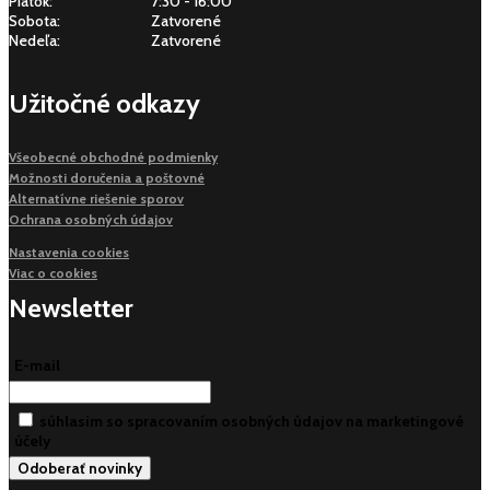
Piatok:
7:30 - 16:00
Sobota:
Zatvorené
Nedeľa:
Zatvorené
Užitočné odkazy
Všeobecné obchodné podmienky
Možnosti doručenia a poštovné
Alternatívne riešenie sporov
Ochrana osobných údajov
Nastavenia cookies
Viac o cookies
Newsletter
E-mail
súhlasim so spracovaním osobných údajov na marketingové
účely