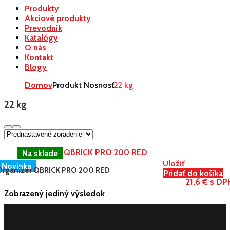
Produkty
Akciové produkty
Prevodník
Katalógy
O nás
Kontakt
Blogy
Domov
Produkt Nosnosť
22 kg
22 kg
Uložiť
Novinka
Organizér QBRICK PRO 200 RED
Pridať do košíka
21,6 € s DP
Zobrazený jediný výsledok