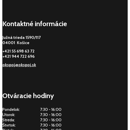
Kontaktné informácie
Južná trieda 1590/117
04001 Košice
+421 55 698 63 72
+421 944 722 696
okspoj@okspoj.sk
Otváracie hodiny
Pondelok:
7:30 - 16:00
Utorok:
7:30 - 16:00
Streda:
7:30 - 16:00
Štvrtok:
7:30 - 16:00