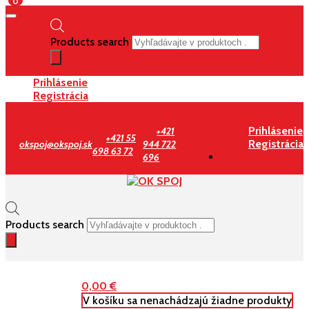
0
Products search
Prihlásenie
Registrácia
Prihlásenie
+421
+421 55
Registrácia
okspoj@okspoj.sk
944 722
698 63 72
696
Products search
0,00
€
V košíku sa nenachádzajú žiadne produkty