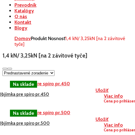
Prevodník
Katalógy
O nás
Kontakt
Blogy
Domov
Produkt Nosnosť
1,4 kN/ 3,25kN [na 2 závitové
tyče]
1,4 kN/ 3,25kN [na 2 závitové tyče]
Uložiť
Objímka pre spiro pr.450
Viac info
Cena po prihláse
Uložiť
Objímka pre spiro pr.500
Viac info
Cena po prihláse