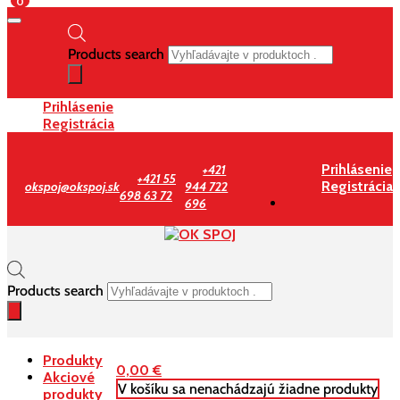
0
Products search
Prihlásenie
Registrácia
Prihlásenie
+421
+421 55
Registrácia
okspoj@okspoj.sk
944 722
698 63 72
696
Products search
Produkty
0,00
€
Akciové
V košíku sa nenachádzajú žiadne produkty
produkty