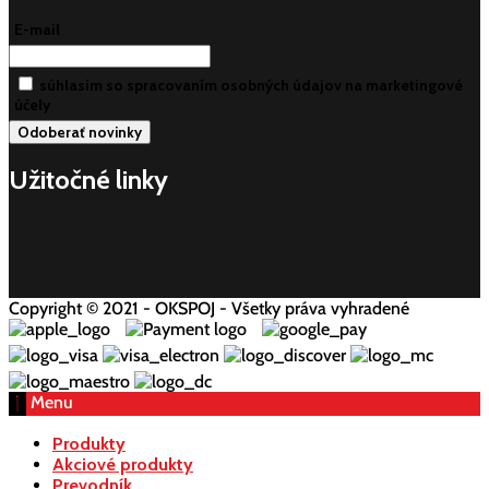
E-mail
súhlasim so spracovaním osobných údajov na marketingové
účely
Užitočné linky
Copyright © 2021 - OKSPOJ - Všetky práva vyhradené
Menu
Produkty
Akciové produkty
Prevodník