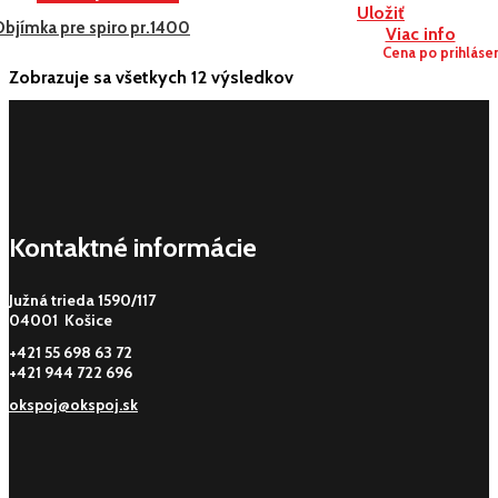
Uložiť
Objímka pre spiro pr.1400
Viac info
Cena po prihláse
Zobrazuje sa všetkych 12 výsledkov
Kontaktné informácie
Južná trieda 1590/117
04001 Košice
+421 55 698 63 72
+421 944 722 696
okspoj@okspoj.sk