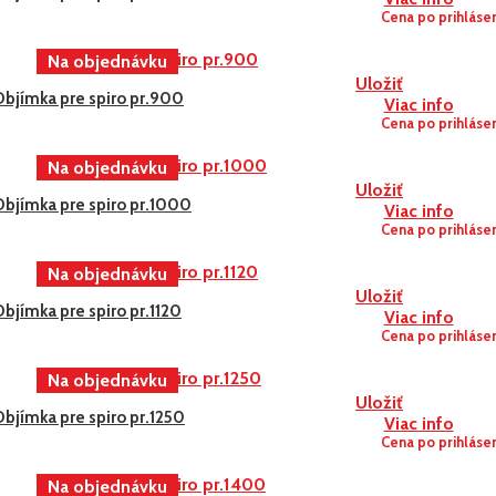
Cena po prihláse
Uložiť
Objímka pre spiro pr.900
Viac info
Cena po prihláse
Uložiť
Objímka pre spiro pr.1000
Viac info
Cena po prihláse
Uložiť
bjímka pre spiro pr.1120
Viac info
Cena po prihláse
Uložiť
bjímka pre spiro pr.1250
Viac info
Cena po prihláse