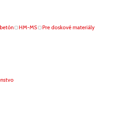
obetón
HM-MS
Pre doskové materiály
enstvo