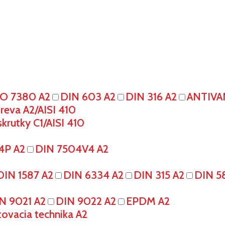
SO 7380 A2
DIN 603 A2
DIN 316 A2
ANTIVA
eva A2/AISI 410
krutky C1/AISI 410
4P A2
DIN 7504V4 A2
DIN 1587 A2
DIN 6334 A2
DIN 315 A2
DIN 5
N 9021 A2
DIN 9022 A2
EPDM A2
tovacia technika A2