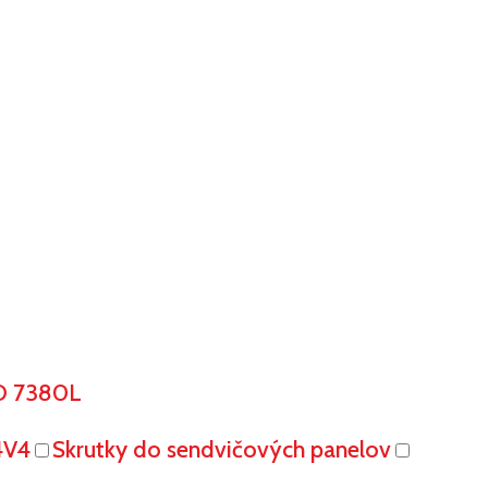
O 7380L
4V4
Skrutky do sendvičových panelov