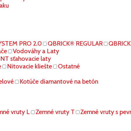
aku
YSTEM PRO 2.0
QBRICK® REGULAR
QBRIC
ače
Vodováhy a Laty
T sťahovacie laty
e
Nitovacie kliešte
Ostatné
elové
Kotúče diamantové na betón
mné vruty L
Zemné vruty T
Zemné vruty s pe