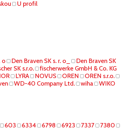
skou
U profil
. o
Den Braven SK s. r. o_
Den Braven SK
scher SK s.r.o.
fischerwerke GmbH & Co. KG
IOR
LYRA
NOVUS
OREN
OREN s.r.o.
ven
WD-40 Company Ltd.
wiha
WIKO
603
6334
6798
6923
7337
7380