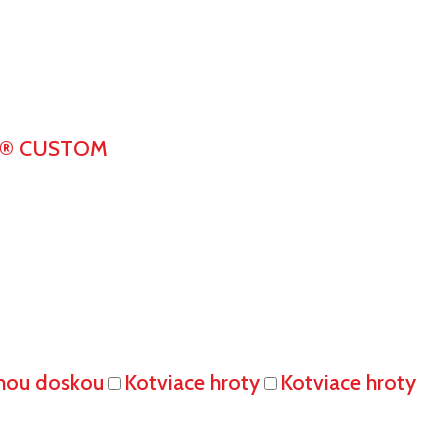
K® CUSTOM
vnou doskou
Kotviace hroty
Kotviace hroty