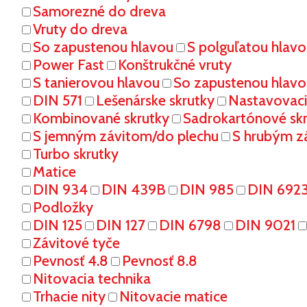
Samorezné do dreva
Vruty do dreva
So zapustenou hlavou
S polguľatou hlav
Power Fast
Konštrukčné vruty
S tanierovou hlavou
So zapustenou hlavo
DIN 571
Lešenárske skrutky
Nastavovaci
Kombinované skrutky
Sadrokartónové sk
S jemným závitom/do plechu
S hrubým z
Turbo skrutky
Matice
DIN 934
DIN 439B
DIN 985
DIN 692
Podložky
DIN 125
DIN 127
DIN 6798
DIN 9021
Závitové tyče
Pevnosť 4.8
Pevnosť 8.8
Nitovacia technika
Trhacie nity
Nitovacie matice