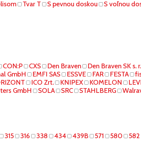
elisom
Tvar T
S pevnou doskou
S voľnou do
CON:P
CXS
Den Braven
Den Braven SK s. r
onal GmbH
EMFI SAS
ESSVE
FAR
FESTA
fi
RIZONT
ICO Zrt.
KNIPEX
KOMELON
LEV
eters GmbH
SOLA
SRC
STAHLBERG
Walra
315
316
338
434
439B
571
580
582