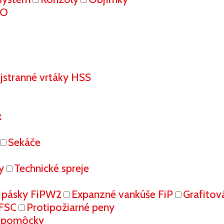
RO
stranné vrtáky HSS
x
Sekáče
y
Technické spreje
 pásky FiPW2
Expanzné vankúše FiP
Grafitov
FFSC
Protipožiarné peny
é pomôcky