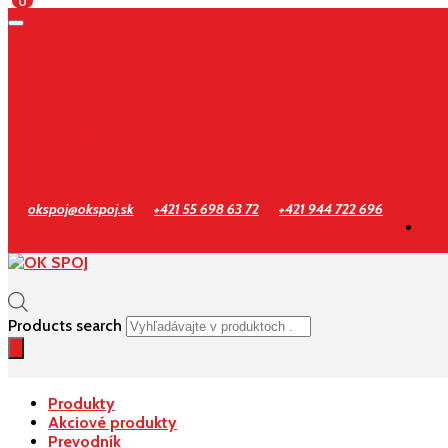
0
Prihlásenie
Registrácia
okspoj@okspoj.sk
+421 55 698 63 72
+421 944 722 696
Products search
Produkty
Akciové produkty
Prevodník