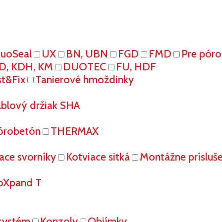
uoSeal
UX
BN, UBN
FGD
FMD
Pre pór
D, KDH, KM
DUOTEC
FU, HDF
st&Fix
Tanierové hmoždinky
áblový držiak SHA
órobetón
THERMAX
ace svorníky
Kotviace sitká
Montážne prísluš
oXpand T
systém
Konzoly
Objímky