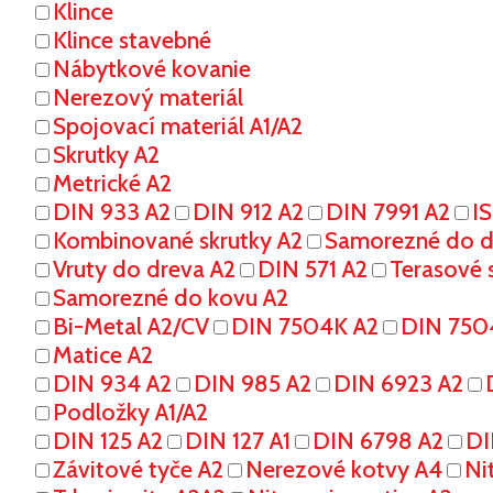
Klince
Klince stavebné
Nábytkové kovanie
Nerezový materiál
Spojovací materiál A1/A2
Skrutky A2
Metrické A2
DIN 933 A2
DIN 912 A2
DIN 7991 A2
I
Kombinované skrutky A2
Samorezné do dr
Vruty do dreva A2
DIN 571 A2
Terasové s
Samorezné do kovu A2
Bi-Metal A2/CV
DIN 7504K A2
DIN 750
Matice A2
DIN 934 A2
DIN 985 A2
DIN 6923 A2
Podložky A1/A2
DIN 125 A2
DIN 127 A1
DIN 6798 A2
DI
Závitové tyče A2
Nerezové kotvy A4
Ni