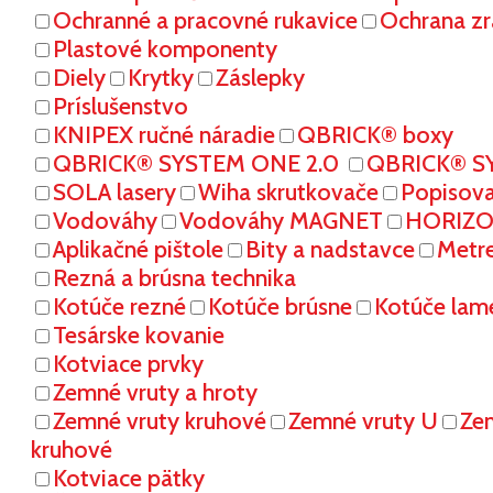
Ochranné a pracovné rukavice
Ochrana zr
Plastové komponenty
Diely
Krytky
Záslepky
Príslušenstvo
KNIPEX ručné náradie
QBRICK® boxy
QBRICK® SYSTEM ONE 2.0
QBRICK® S
SOLA lasery
Wiha skrutkovače
Popisov
Vodováhy
Vodováhy MAGNET
HORIZON
Aplikačné pištole
Bity a nadstavce
Metr
Rezná a brúsna technika
Kotúče rezné
Kotúče brúsne
Kotúče lam
Tesárske kovanie
Kotviace prvky
Zemné vruty a hroty
Zemné vruty kruhové
Zemné vruty U
Ze
kruhové
Kotviace pätky