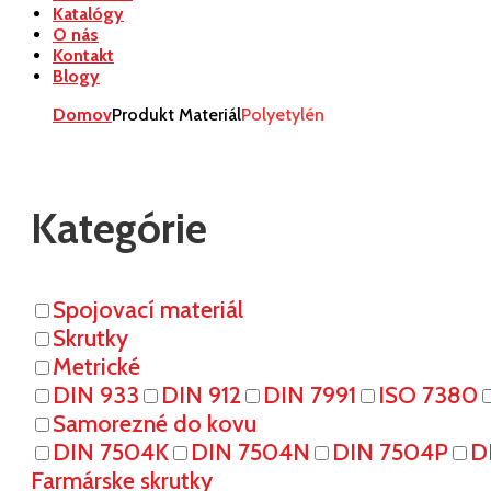
Katalógy
O nás
Kontakt
Blogy
Domov
Produkt Materiál
Polyetylén
Kategórie
Spojovací materiál
Skrutky
Metrické
DIN 933
DIN 912
DIN 7991
ISO 7380
Samorezné do kovu
DIN 7504K
DIN 7504N
DIN 7504P
D
Farmárske skrutky