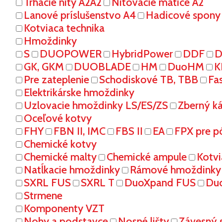
Trhacie nity A2A2
Nitovacie matice A2
Lanové príslušenstvo A4
Hadicové spony
Kotviaca technika
Hmoždinky
S
DUOPOWER
HybridPower
DDF
D
GK, GKM
DUOBLADE
HM
DuoHM
K
Pre zateplenie
Schodiskové TB, TBB
Fa
Elektrikárske hmoždinky
Uzlovacie hmoždinky LS/ES/ZS
Zberný k
Oceľové kotvy
FHY
FBN II, IMC
FBS II
EA
FPX pre p
Chemické kotvy
Chemické malty
Chemické ampule
Kotvi
Natĺkacie hmoždinky
Rámové hmoždinky
SXRL FUS
SXRL T
DuoXpand FUS
Du
Strmene
Komponenty VZT
Nohy a podstavce
Nosné lišty
Závesný 