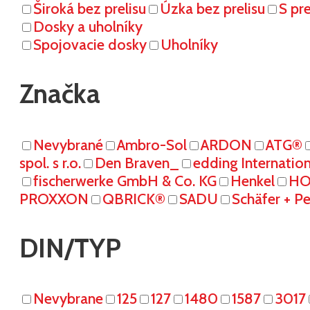
Široká bez prelisu
Úzka bez prelisu
S pr
Dosky a uholníky
Spojovacie dosky
Uholníky
Značka
Nevybrané
Ambro-Sol
ARDON
ATG®
spol. s r.o.
Den Braven_
edding Internati
fischerwerke GmbH & Co. KG
Henkel
HO
PROXXON
QBRICK®
SADU
Schäfer + P
DIN/TYP
Nevybrane
125
127
1480
1587
3017