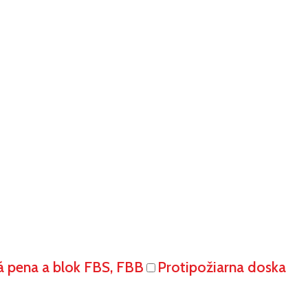
á pena a blok FBS, FBB
Protipožiarna doska