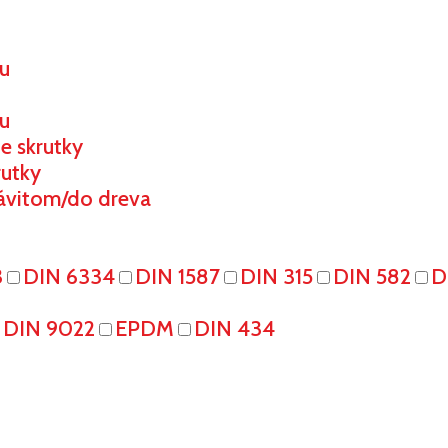
ou
u
e skrutky
rutky
ávitom/do dreva
3
DIN 6334
DIN 1587
DIN 315
DIN 582
D
DIN 9022
EPDM
DIN 434