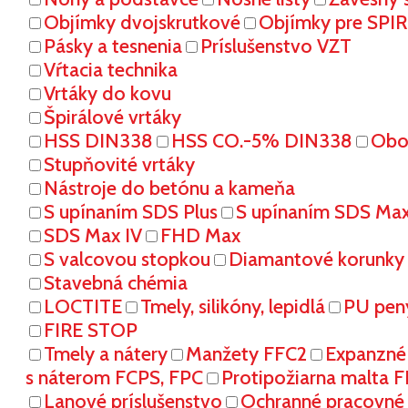
Objímky dvojskrutkové
Objímky pre SPI
Pásky a tesnenia
Príslušenstvo VZT
Vŕtacia technika
Vrtáky do kovu
Špirálové vrtáky
HSS DIN338
HSS CO.-5% DIN338
Oboj
Stupňovité vrtáky
Nástroje do betónu a kameňa
S upínaním SDS Plus
S upínaním SDS Ma
SDS Max IV
FHD Max
S valcovou stopkou
Diamantové korunky
Stavebná chémia
LOCTITE
Tmely, silikóny, lepidlá
PU pen
FIRE STOP
Tmely a nátery
Manžety FFC2
Expanzné
s náterom FCPS, FPC
Protipožiarna malta 
Lanové príslušenstvo
Ochranné pracovn