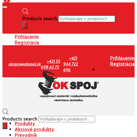
0
Products search
Prihlásenie
Registrácia
Prihlásenie
+421
+421 55
Registrácia
okspoj@okspoj.sk
944 722
698 63 72
696
Products search
Produkty
Akciové produkty
Prevodník