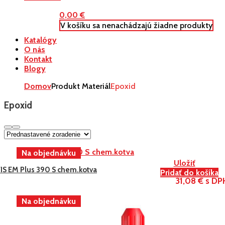
0,00
€
V košíku sa nenachádzajú žiadne produkty
Katalógy
O nás
Kontakt
Blogy
Domov
Produkt Materiál
Epoxid
Epoxid
Uložiť
FIS EM Plus 390 S chem.kotva
Pridať do košíka
31,08 € s DP