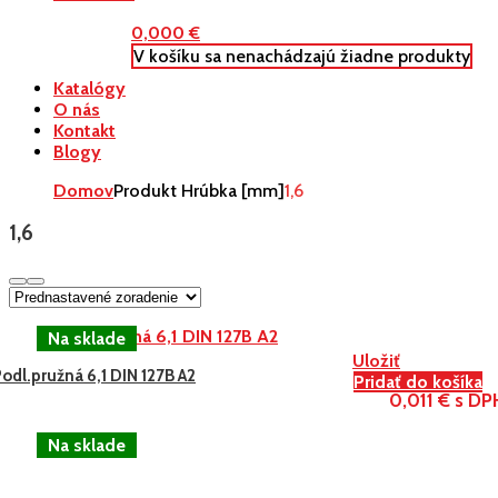
0,000
€
V košíku sa nenachádzajú žiadne produkty
Katalógy
O nás
Kontakt
Blogy
Domov
Produkt Hrúbka [mm]
1,6
1,6
Uložiť
odl.pružná 6,1 DIN 127B A2
Pridať do košíka
0,011 € s DP