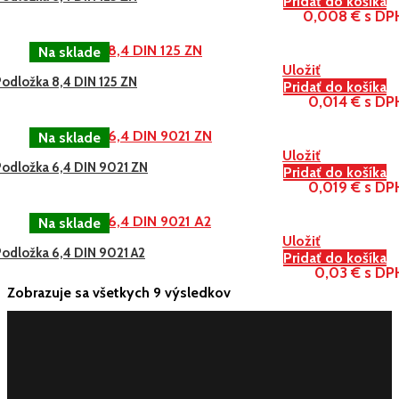
Pridať do košíka
0,008 € s DP
Uložiť
odložka 8,4 DIN 125 ZN
Pridať do košíka
0,014 € s DP
Uložiť
Podložka 6,4 DIN 9021 ZN
Pridať do košíka
0,019 € s DP
Uložiť
Podložka 6,4 DIN 9021 A2
Pridať do košíka
0,03 € s DP
Zobrazuje sa všetkych 9 výsledkov