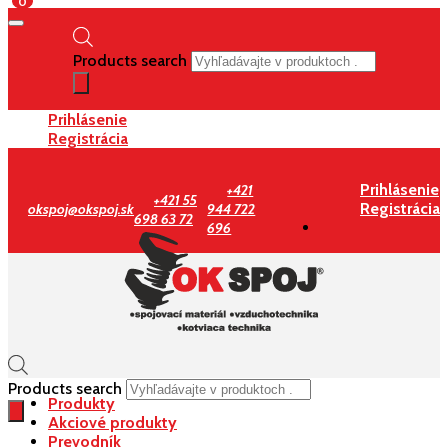
0
Products search
Prihlásenie
Registrácia
Prihlásenie
+421
+421 55
Registrácia
okspoj@okspoj.sk
944 722
698 63 72
696
Products search
Produkty
Akciové produkty
Prevodník