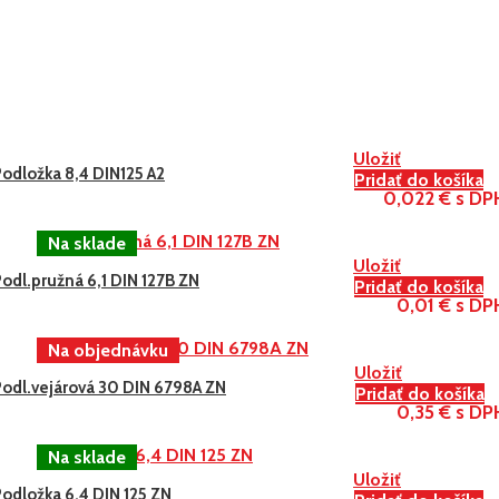
Uložiť
Podložka 8,4 DIN125 A2
Pridať do košíka
0,022 € s DP
Uložiť
odl.pružná 6,1 DIN 127B ZN
Pridať do košíka
0,01 € s DP
Uložiť
Podl.vejárová 30 DIN 6798A ZN
Pridať do košíka
0,35 € s DP
Uložiť
odložka 6,4 DIN 125 ZN