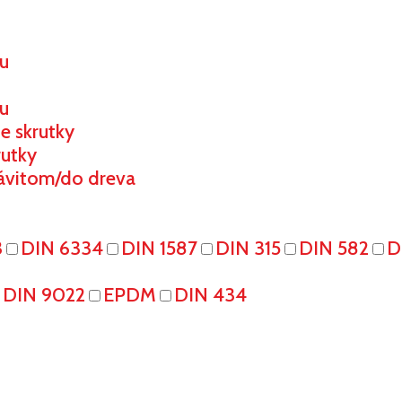
ou
u
e skrutky
rutky
ávitom/do dreva
3
DIN 6334
DIN 1587
DIN 315
DIN 582
D
DIN 9022
EPDM
DIN 434