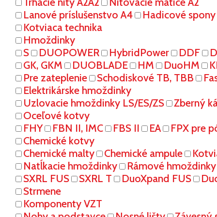
Trhacie nity A2A2
Nitovacie matice A2
Lanové príslušenstvo A4
Hadicové spony
Kotviaca technika
Hmoždinky
S
DUOPOWER
HybridPower
DDF
D
GK, GKM
DUOBLADE
HM
DuoHM
K
Pre zateplenie
Schodiskové TB, TBB
Fa
Elektrikárske hmoždinky
Uzlovacie hmoždinky LS/ES/ZS
Zberný k
Oceľové kotvy
FHY
FBN II, IMC
FBS II
EA
FPX pre p
Chemické kotvy
Chemické malty
Chemické ampule
Kotvi
Natĺkacie hmoždinky
Rámové hmoždinky
SXRL FUS
SXRL T
DuoXpand FUS
Du
Strmene
Komponenty VZT
Nohy a podstavce
Nosné lišty
Závesný 