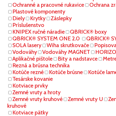
Ochranné a pracovné rukavice
Ochrana zr
Plastové komponenty
Diely
Krytky
Záslepky
Príslušenstvo
KNIPEX ručné náradie
QBRICK® boxy
QBRICK® SYSTEM ONE 2.0
QBRICK® S
SOLA lasery
Wiha skrutkovače
Popisov
Vodováhy
Vodováhy MAGNET
HORIZON
Aplikačné pištole
Bity a nadstavce
Metr
Rezná a brúsna technika
Kotúče rezné
Kotúče brúsne
Kotúče lam
Tesárske kovanie
Kotviace prvky
Zemné vruty a hroty
Zemné vruty kruhové
Zemné vruty U
Ze
kruhové
Kotviace pätky