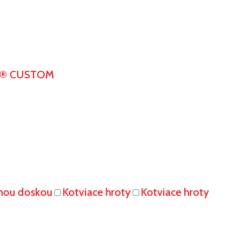
K® CUSTOM
vnou doskou
Kotviace hroty
Kotviace hroty