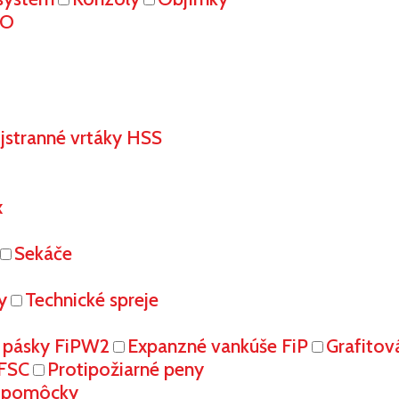
RO
stranné vrtáky HSS
x
Sekáče
y
Technické spreje
 pásky FiPW2
Expanzné vankúše FiP
Grafitov
FFSC
Protipožiarné peny
é pomôcky