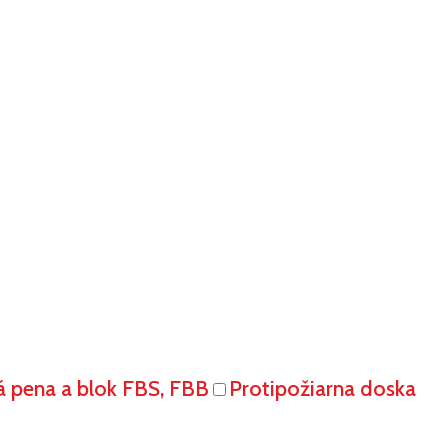
á pena a blok FBS, FBB
Protipožiarna doska