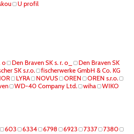
skou
U profil
. o
Den Braven SK s. r. o_
Den Braven SK
scher SK s.r.o.
fischerwerke GmbH & Co. KG
IOR
LYRA
NOVUS
OREN
OREN s.r.o.
ven
WD-40 Company Ltd.
wiha
WIKO
603
6334
6798
6923
7337
7380