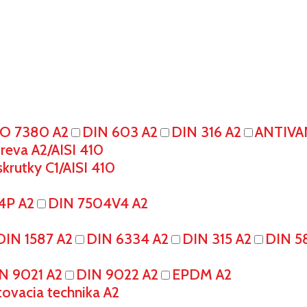
SO 7380 A2
DIN 603 A2
DIN 316 A2
ANTIVA
eva A2/AISI 410
krutky C1/AISI 410
4P A2
DIN 7504V4 A2
DIN 1587 A2
DIN 6334 A2
DIN 315 A2
DIN 5
N 9021 A2
DIN 9022 A2
EPDM A2
tovacia technika A2