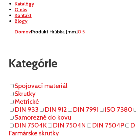
Katalógy
O nás
Kontakt
Blogy
Domov
Produkt Hrúbka [mm]
0,5
Kategórie
Spojovací materiál
Skrutky
Metrické
DIN 933
DIN 912
DIN 7991
ISO 7380
Samorezné do kovu
DIN 7504K
DIN 7504N
DIN 7504P
D
Farmárske skrutky