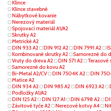
Klince
Klince stavebné
Nábytkové kovanie
Nerezový materiál
Spojovací materiál A1/A2
Skrutky A2
Metrické A2
DIN 933 A2
DIN 912 A2
DIN 7991 A2
I
Kombinované skrutky A2
Samorezné do dr
Vruty do dreva A2
DIN 571 A2
Terasové s
Samorezné do kovu A2
Bi-Metal A2/CV
DIN 7504K A2
DIN 750
Matice A2
DIN 934 A2
DIN 985 A2
DIN 6923 A2
Podložky A1/A2
DIN 125 A2
DIN 127 A1
DIN 6798 A2
DI
Závitové tyče A2
Nerezové kotvy A4
Ni