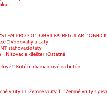
aku
YSTEM PRO 2.0
QBRICK® REGULAR
QBRIC
ače
Vodováhy a Laty
T sťahovacie laty
e
Nitovacie kliešte
Ostatné
elové
Kotúče diamantové na betón
mné vruty L
Zemné vruty T
Zemné vruty s pe