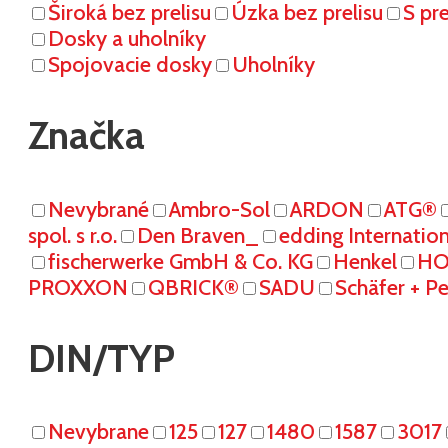
Široká bez prelisu
Úzka bez prelisu
S pr
Dosky a uholníky
Spojovacie dosky
Uholníky
Značka
Nevybrané
Ambro-Sol
ARDON
ATG®
spol. s r.o.
Den Braven_
edding Internati
fischerwerke GmbH & Co. KG
Henkel
HO
PROXXON
QBRICK®
SADU
Schäfer + P
DIN/TYP
Nevybrane
125
127
1480
1587
3017