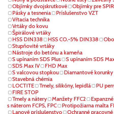
Objímky dvojskrutkové
Objímky pre SPI
Pásky a tesnenia
Príslušenstvo VZT
Vŕtacia technika
Vrtáky do kovu
Špirálové vrtáky
HSS DIN338
HSS CO.-5% DIN338
Oboj
Stupňovité vrtáky
Nástroje do betónu a kameňa
S upínaním SDS Plus
S upínaním SDS Ma
SDS Max IV
FHD Max
S valcovou stopkou
Diamantové korunky
Stavebná chémia
LOCTITE
Tmely, silikóny, lepidlá
PU pen
FIRE STOP
Tmely a nátery
Manžety FFC2
Expanzné
s náterom FCPS, FPC
Protipožiarna malta 
Lanové príslušenstvo
Ochranné pracovn