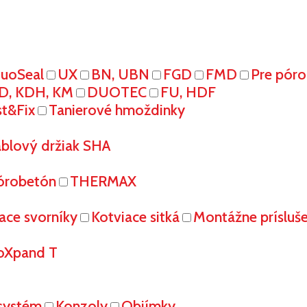
uoSeal
UX
BN, UBN
FGD
FMD
Pre pór
D, KDH, KM
DUOTEC
FU, HDF
st&Fix
Tanierové hmoždinky
áblový držiak SHA
órobetón
THERMAX
ace svorníky
Kotviace sitká
Montážne prísluš
oXpand T
systém
Konzoly
Objímky