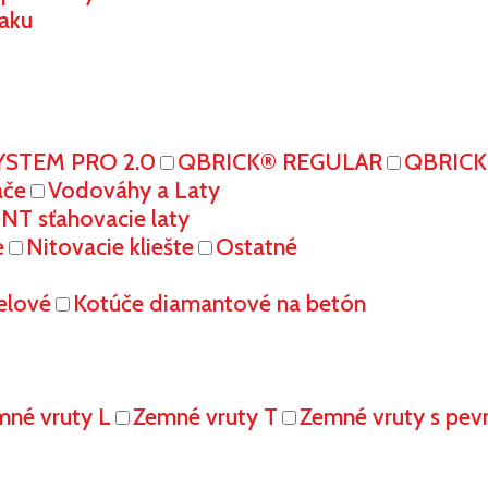
aku
YSTEM PRO 2.0
QBRICK® REGULAR
QBRIC
ače
Vodováhy a Laty
T sťahovacie laty
e
Nitovacie kliešte
Ostatné
elové
Kotúče diamantové na betón
mné vruty L
Zemné vruty T
Zemné vruty s pe