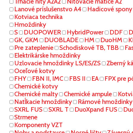
Trhacie nity A2A2
Nitovacie matice A2
Lanové príslušenstvo A4
Hadicové spony
Kotviaca technika
Hmoždinky
S
DUOPOWER
HybridPower
DDF
D
GK, GKM
DUOBLADE
HM
DuoHM
K
Pre zateplenie
Schodiskové TB, TBB
Fa
Elektrikárske hmoždinky
Uzlovacie hmoždinky LS/ES/ZS
Zberný k
Oceľové kotvy
FHY
FBN II, IMC
FBS II
EA
FPX pre p
Chemické kotvy
Chemické malty
Chemické ampule
Kotvi
Natĺkacie hmoždinky
Rámové hmoždinky
SXRL FUS
SXRL T
DuoXpand FUS
Du
Strmene
Komponenty VZT
Nohy a podstavce
Nosné lišty
Závesný 