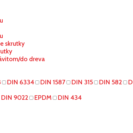
ou
u
e skrutky
rutky
ávitom/do dreva
3
DIN 6334
DIN 1587
DIN 315
DIN 582
D
DIN 9022
EPDM
DIN 434