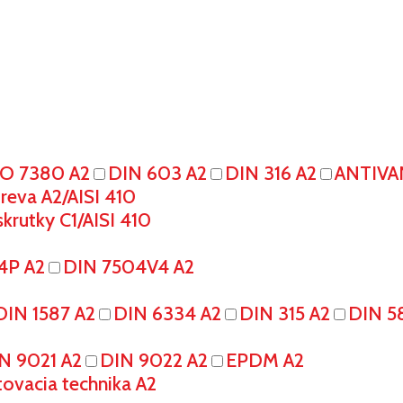
SO 7380 A2
DIN 603 A2
DIN 316 A2
ANTIVA
eva A2/AISI 410
krutky C1/AISI 410
4P A2
DIN 7504V4 A2
DIN 1587 A2
DIN 6334 A2
DIN 315 A2
DIN 5
N 9021 A2
DIN 9022 A2
EPDM A2
tovacia technika A2