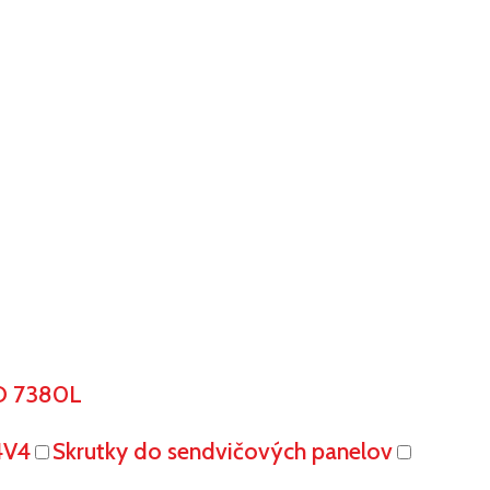
O 7380L
4V4
Skrutky do sendvičových panelov