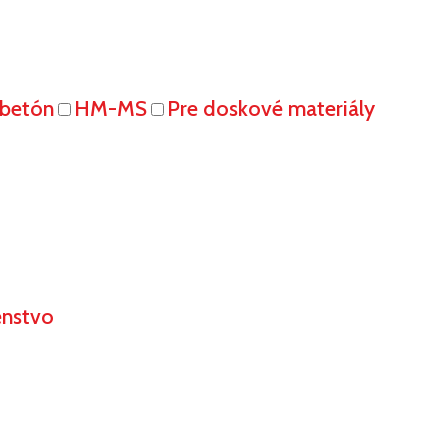
obetón
HM-MS
Pre doskové materiály
enstvo