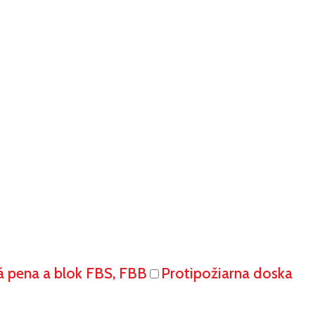
á pena a blok FBS, FBB
Protipožiarna doska