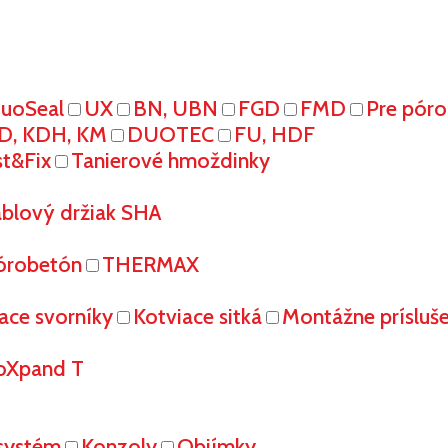
uoSeal
UX
BN, UBN
FGD
FMD
Pre pór
D, KDH, KM
DUOTEC
FU, HDF
st&Fix
Tanierové hmoždinky
áblový držiak SHA
órobetón
THERMAX
ace svorníky
Kotviace sitká
Montážne prísluš
oXpand T
systém
Konzoly
Objímky