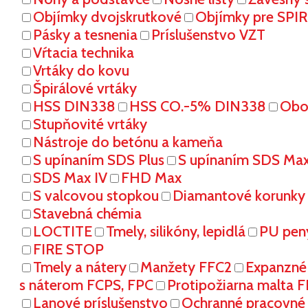
Objímky dvojskrutkové
Objímky pre SPI
Pásky a tesnenia
Príslušenstvo VZT
Vŕtacia technika
Vrtáky do kovu
Špirálové vrtáky
HSS DIN338
HSS CO.-5% DIN338
Oboj
Stupňovité vrtáky
Nástroje do betónu a kameňa
S upínaním SDS Plus
S upínaním SDS Ma
SDS Max IV
FHD Max
S valcovou stopkou
Diamantové korunky
Stavebná chémia
LOCTITE
Tmely, silikóny, lepidlá
PU pen
FIRE STOP
Tmely a nátery
Manžety FFC2
Expanzné
s náterom FCPS, FPC
Protipožiarna malta 
Lanové príslušenstvo
Ochranné pracovn