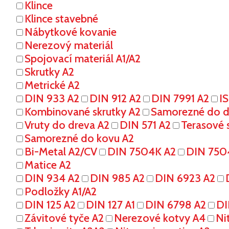
Klince
Klince stavebné
Nábytkové kovanie
Nerezový materiál
Spojovací materiál A1/A2
Skrutky A2
Metrické A2
DIN 933 A2
DIN 912 A2
DIN 7991 A2
I
Kombinované skrutky A2
Samorezné do dr
Vruty do dreva A2
DIN 571 A2
Terasové s
Samorezné do kovu A2
Bi-Metal A2/CV
DIN 7504K A2
DIN 750
Matice A2
DIN 934 A2
DIN 985 A2
DIN 6923 A2
Podložky A1/A2
DIN 125 A2
DIN 127 A1
DIN 6798 A2
DI
Závitové tyče A2
Nerezové kotvy A4
Ni