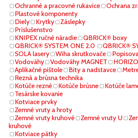
Ochranné a pracovné rukavice
Ochrana zr
Plastové komponenty
Diely
Krytky
Záslepky
Príslušenstvo
KNIPEX ručné náradie
QBRICK® boxy
QBRICK® SYSTEM ONE 2.0
QBRICK® S
SOLA lasery
Wiha skrutkovače
Popisov
Vodováhy
Vodováhy MAGNET
HORIZON
Aplikačné pištole
Bity a nadstavce
Metr
Rezná a brúsna technika
Kotúče rezné
Kotúče brúsne
Kotúče lam
Tesárske kovanie
Kotviace prvky
Zemné vruty a hroty
Zemné vruty kruhové
Zemné vruty U
Ze
kruhové
Kotviace pätky