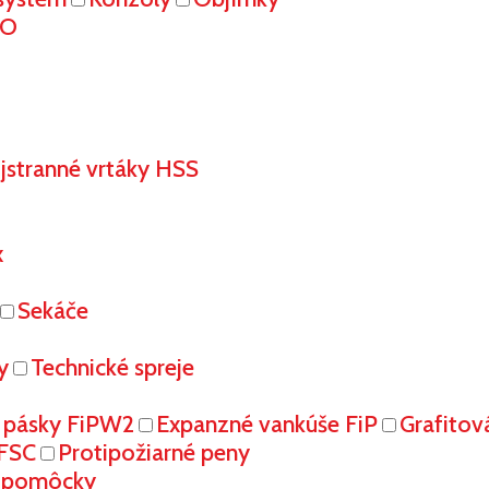
RO
stranné vrtáky HSS
x
Sekáče
y
Technické spreje
 pásky FiPW2
Expanzné vankúše FiP
Grafitov
FFSC
Protipožiarné peny
é pomôcky