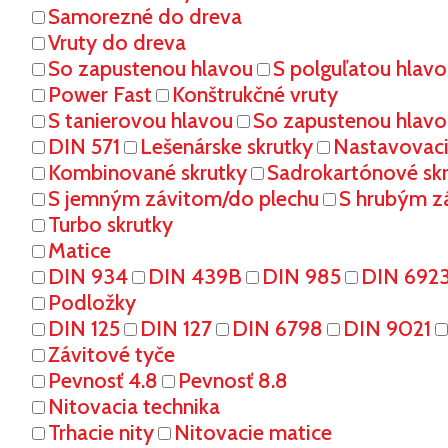
Samorezné do dreva
Vruty do dreva
So zapustenou hlavou
S polguľatou hlav
Power Fast
Konštrukčné vruty
S tanierovou hlavou
So zapustenou hlavo
DIN 571
Lešenárske skrutky
Nastavovaci
Kombinované skrutky
Sadrokartónové sk
S jemným závitom/do plechu
S hrubým z
Turbo skrutky
Matice
DIN 934
DIN 439B
DIN 985
DIN 692
Podložky
DIN 125
DIN 127
DIN 6798
DIN 9021
Závitové tyče
Pevnosť 4.8
Pevnosť 8.8
Nitovacia technika
Trhacie nity
Nitovacie matice