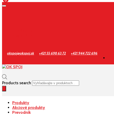
0
Prihlásenie
Registrácia
okspoj@okspoj.sk
+421 55 698 63 72
+421 944 722 696
Products search
Produkty
Akciové produkty
Prevodník