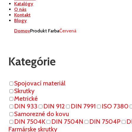
Katalógy
O nás
Kontakt
Blogy
Domov
Produkt Farba
Červená
Kategórie
Spojovací materiál
Skrutky
Metrické
DIN 933
DIN 912
DIN 7991
ISO 7380
Samorezné do kovu
DIN 7504K
DIN 7504N
DIN 7504P
D
Farmárske skrutky