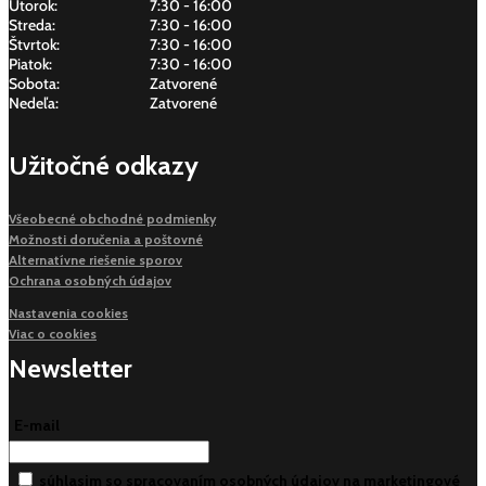
Utorok:
7:30 - 16:00
Streda:
7:30 - 16:00
Štvrtok:
7:30 - 16:00
Piatok:
7:30 - 16:00
Sobota:
Zatvorené
Nedeľa:
Zatvorené
Užitočné odkazy
Všeobecné obchodné podmienky
Možnosti doručenia a poštovné
Alternatívne riešenie sporov
Ochrana osobných údajov
Nastavenia cookies
Viac o cookies
Newsletter
E-mail
súhlasim so spracovaním osobných údajov na marketingové