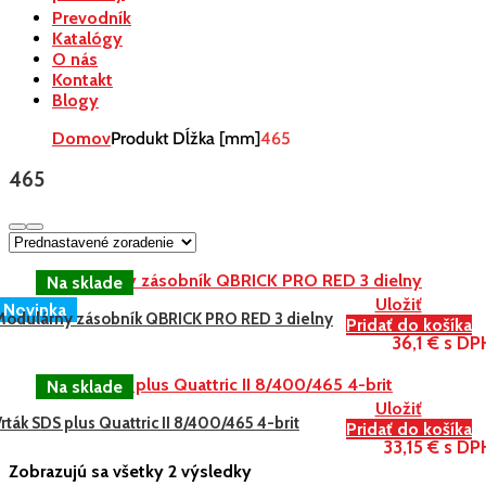
Prevodník
Katalógy
O nás
Kontakt
Blogy
Domov
Produkt Dĺžka [mm]
465
465
Uložiť
Novinka
Modulárny zásobník QBRICK PRO RED 3 dielny
Pridať do košíka
36,1 € s DP
Uložiť
rták SDS plus Quattric II 8/400/465 4-brit
Pridať do košíka
33,15 € s DP
Zobrazujú sa všetky 2 výsledky