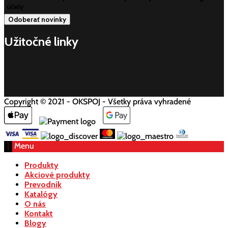
účely
Užitočné linky
Copyright © 2021 - OKSPOJ - Všetky práva vyhradené
Menu
Produkty
Akciové produkty
Prevodník
Katalógy
O nás
Kontakt
Blogy