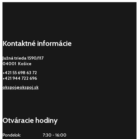
Kontaktné informácie
Južná trieda 1590/117
04001 Košice
+421 55 698 63 72
+421 944 722 696
okspoj@okspoj.sk
Otváracie hodiny
Pondelok:
7:30 - 16:00