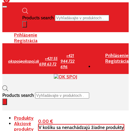
0
Products search
Prihlásenie
Registrácia
Prihlásenie
+421
+421 55
Registrácia
okspoj@okspoj.sk
944 722
698 63 72
696
Products search
Produkty
0,00
€
Akciové
V košíku sa nenachádzajú žiadne produkty
produkty