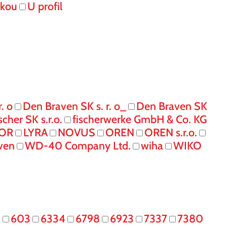
skou
U profil
. o
Den Braven SK s. r. o_
Den Braven SK
ischer SK s.r.o.
fischerwerke GmbH & Co. KG
IOR
LYRA
NOVUS
OREN
OREN s.r.o.
ven
WD-40 Company Ltd.
wiha
WIKO
2
603
6334
6798
6923
7337
7380