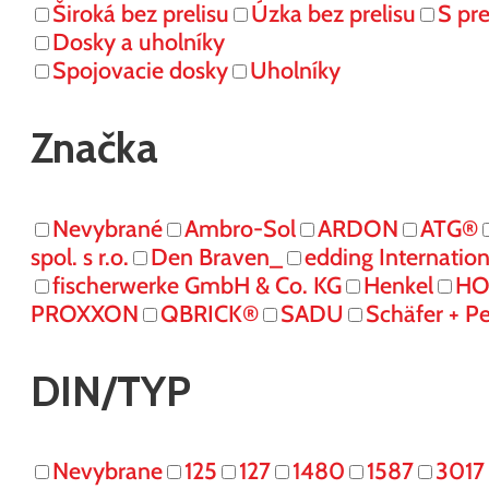
Široká bez prelisu
Úzka bez prelisu
S pr
Dosky a uholníky
Spojovacie dosky
Uholníky
Značka
Nevybrané
Ambro-Sol
ARDON
ATG®
spol. s r.o.
Den Braven_
edding Internati
fischerwerke GmbH & Co. KG
Henkel
HO
PROXXON
QBRICK®
SADU
Schäfer + P
DIN/TYP
Nevybrane
125
127
1480
1587
3017