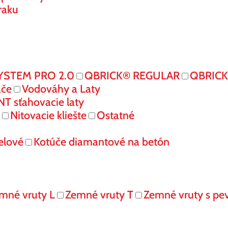
raku
YSTEM PRO 2.0
QBRICK® REGULAR
QBRIC
ače
Vodováhy a Laty
 sťahovacie laty
Nitovacie kliešte
Ostatné
elové
Kotúče diamantové na betón
mné vruty L
Zemné vruty T
Zemné vruty s pe