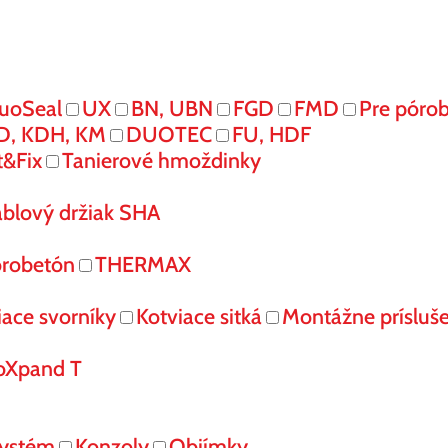
uoSeal
UX
BN, UBN
FGD
FMD
Pre póro
D, KDH, KM
DUOTEC
FU, HDF
t&Fix
Tanierové hmoždinky
áblový držiak SHA
órobetón
THERMAX
iace svorníky
Kotviace sitká
Montážne prísluš
oXpand T
systém
Konzoly
Objímky