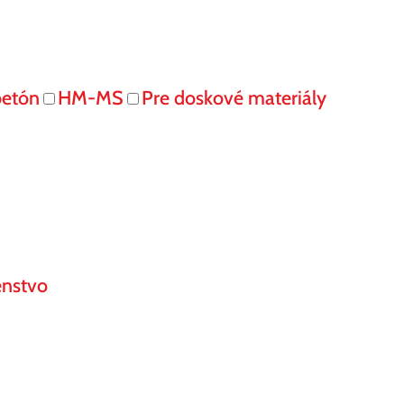
betón
HM-MS
Pre doskové materiály
enstvo