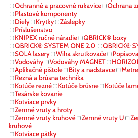
Ochranné a pracovné rukavice
Ochrana z
Plastové komponenty
Diely
Krytky
Záslepky
Príslušenstvo
KNIPEX ručné náradie
QBRICK® boxy
QBRICK® SYSTEM ONE 2.0
QBRICK® S
SOLA lasery
Wiha skrutkovače
Popisov
Vodováhy
Vodováhy MAGNET
HORIZONT
Aplikačné pištole
Bity a nadstavce
Metre
Rezná a brúsna technika
Kotúče rezné
Kotúče brúsne
Kotúče lam
Tesárske kovanie
Kotviace prvky
Zemné vruty a hroty
Zemné vruty kruhové
Zemné vruty U
Ze
kruhové
Kotviace pätky