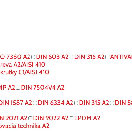
SO 7380 A2
DIN 603 A2
DIN 316 A2
ANTIVA
reva A2/AISI 410
krutky C1/AISI 410
4P A2
DIN 7504V4 A2
DIN 1587 A2
DIN 6334 A2
DIN 315 A2
DIN 5
N 9021 A2
DIN 9022 A2
EPDM A2
ovacia technika A2