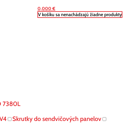
0,000
€
V košíku sa nenachádzajú žiadne produkty
O 7380L
V4
Skrutky do sendvičových panelov