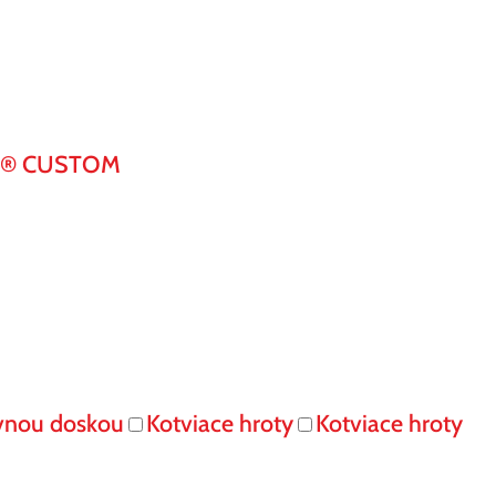
K® CUSTOM
vnou doskou
Kotviace hroty
Kotviace hroty