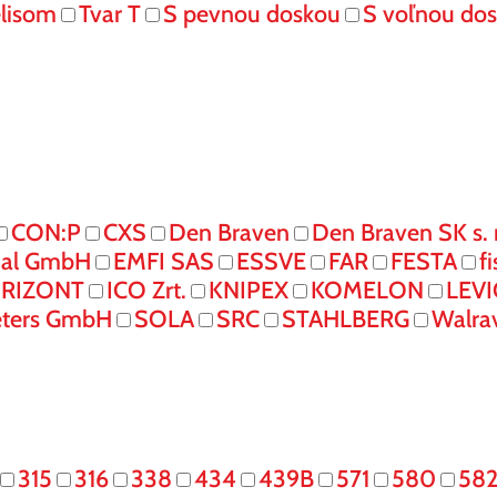
elisom
Tvar T
S pevnou doskou
S voľnou do
CON:P
CXS
Den Braven
Den Braven SK s. r
onal GmbH
EMFI SAS
ESSVE
FAR
FESTA
f
RIZONT
ICO Zrt.
KNIPEX
KOMELON
LEV
eters GmbH
SOLA
SRC
STAHLBERG
Walra
315
316
338
434
439B
571
580
58