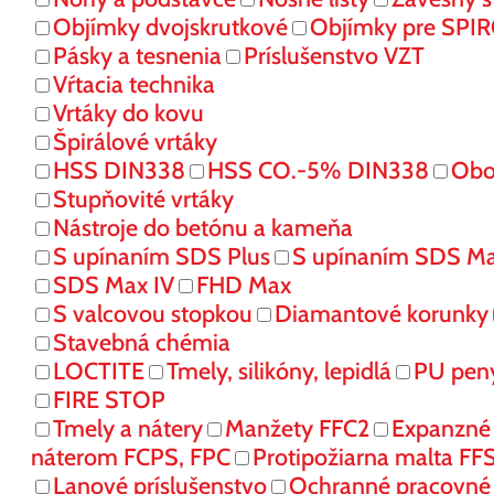
Objímky dvojskrutkové
Objímky pre SPI
Pásky a tesnenia
Príslušenstvo VZT
Vŕtacia technika
Vrtáky do kovu
Špirálové vrtáky
HSS DIN338
HSS CO.-5% DIN338
Obo
Stupňovité vrtáky
Nástroje do betónu a kameňa
S upínaním SDS Plus
S upínaním SDS M
SDS Max IV
FHD Max
S valcovou stopkou
Diamantové korunky
Stavebná chémia
LOCTITE
Tmely, silikóny, lepidlá
PU pen
FIRE STOP
Tmely a nátery
Manžety FFC2
Expanzné
náterom FCPS, FPC
Protipožiarna malta FF
Lanové príslušenstvo
Ochranné pracovn