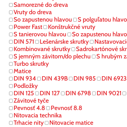
Samorezné do dreva
Vruty do dreva
So zapustenou hlavou
S polguľatou hlav
Power Fast
Konštrukčné vruty
S tanierovou hlavou
So zapustenou hlav
DIN 571
Lešenárske skrutky
Nastavovaci
Kombinované skrutky
Sadrokartónové skr
S jemným závitom/do plechu
S hrubým z
Turbo skrutky
Matice
DIN 934
DIN 439B
DIN 985
DIN 6923
Podložky
DIN 125
DIN 127
DIN 6798
DIN 9021
Závitové tyče
Pevnosť 4.8
Pevnosť 8.8
Nitovacia technika
Trhacie nity
Nitovacie matice