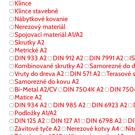
Klince
Klince stavebné
Nábytkové kovanie
Nerezový materiál
Spojovací materiál A1/A2
Skrutky A2
Metrické A2
DIN 933 A2
DIN 912 A2
DIN 7991 A2
I
Kombinované skrutky A2
Samorezné do d
Vruty do dreva A2
DIN 571 A2
Terasové s
Samorezné do kovu A2
Bi-Metal A2/CV
DIN 7504K A2
DIN 750
Matice A2
DIN 934 A2
DIN 985 A2
DIN 6923 A2
Podložky A1/A2
DIN 125 A2
DIN 127 A1
DIN 6798 A2
DI
Závitové tyče A2
Nerezové kotvy A4
Nit