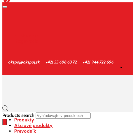
0
Prihlásenie
Registrácia
okspoj@okspoj.sk
+421 55 698 63 72
+421 944 722 696
Products search
Produkty
Akciové produkty
Prevodník