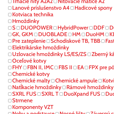
Trhacie nity A2A2
Nitovacie matice A2
Lanové príslušenstvo A4
Hadicové spony
Kotviaca technika
Hmoždinky
S
DUOPOWER
HybridPower
DDF
D
GK, GKM
DUOBLADE
HM
DuoHM
K
Pre zateplenie
Schodiskové TB, TBB
Fas
Elektrikárske hmoždinky
Uzlovacie hmoždinky LS/ES/ZS
Zberný k
Oceľové kotvy
FHY
FBN II, IMC
FBS II
EA
FPX pre p
Chemické kotvy
Chemické malty
Chemické ampule
Kotv
Natĺkacie hmoždinky
Rámové hmoždinky
SXRL FUS
SXRL T
DuoXpand FUS
Du
Strmene
Komponenty VZT
Nohy a podstavce
Nosné lišty
Závesný 