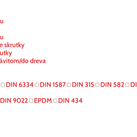
ou
ou
e skrutky
utky
ávitom/do dreva
DIN 6334
DIN 1587
DIN 315
DIN 582
DI
DIN 9022
EPDM
DIN 434