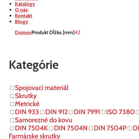
Katalógy
O nás
Kontakt
Blogy
Domov
Produkt Dĺžka [mm]
42
Kategórie
Spojovací materiál
Skrutky
Metrické
DIN 933
DIN 912
DIN 7991
ISO 7380
Samorezné do kovu
DIN 7504K
DIN 7504N
DIN 7504P
D
Farmárske skrutky