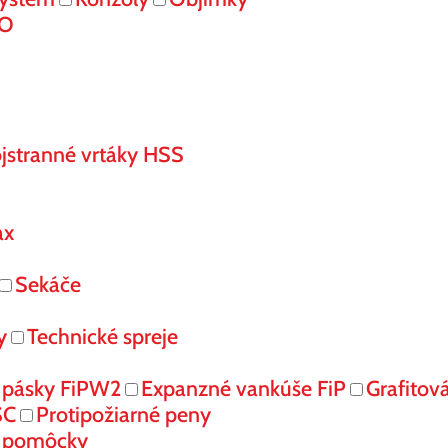
RO
jstranné vrtáky HSS
ax
Sekáče
y
Technické spreje
 pásky FiPW2
Expanzné vankúše FiP
Grafitov
SC
Protipožiarné peny
é pomôcky