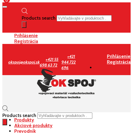
0
Products search
Prihlásenie
Registrácia
Prihlásenie
+421
+421 55
Registrácia
okspoj@okspoj.sk
944 722
698 63 72
696
Products search
Produkty
Akciové produkty
Prevodník