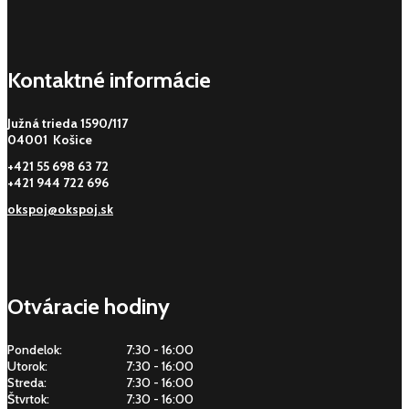
Kontaktné informácie
Južná trieda 1590/117
04001 Košice
+421 55 698 63 72
+421 944 722 696
okspoj@okspoj.sk
Otváracie hodiny
Pondelok:
7:30 - 16:00
Utorok:
7:30 - 16:00
Streda:
7:30 - 16:00
Štvrtok:
7:30 - 16:00