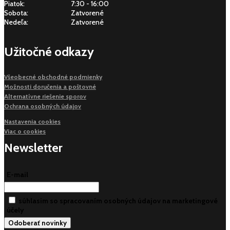
Piatok:
7:30 - 16:00
Sobota:
Zatvorené
Nedeľa:
Zatvorené
Užitočné odkazy
Všeobecné obchodné podmienky
Možnosti doručenia a poštovné
Alternatívne riešenie sporov
Ochrana osobných údajov
Nastavenia cookies
Viac o cookies
Newsletter
E-mail
súhlasim so spracovaním osobných údajov na marketingové
účely