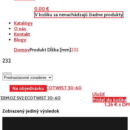
0,00
€
V košíku sa nenachádzajú žiadne produkty
Katalógy
O nás
Kontakt
Blogy
Domov
Produkt Dĺžka [mm]
232
232
Uložiť
TERMOZ SV2 ECOTWIST 30-60
Pridať do košíka
1,26 € s DP
Zobrazený jediný výsledok