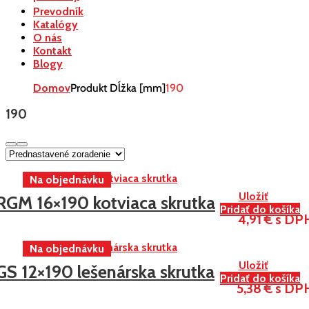
Prevodník
Katalógy
O nás
Kontakt
Blogy
Domov
Produkt Dĺžka [mm]
190
190
Uložiť
RGM 16×190 kotviaca skrutka
Pridať do košíka
4,91 € s DP
Uložiť
GS 12×190 lešenárska skrutka
Pridať do košíka
5,38 € s DP