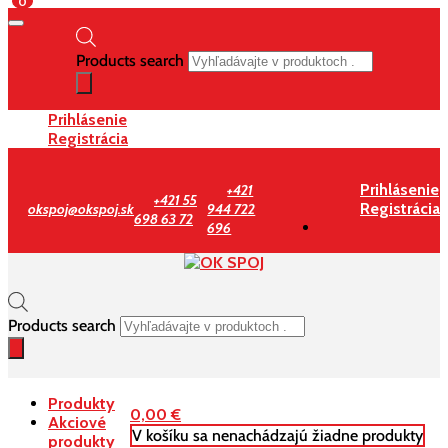
0
Products search
Prihlásenie
Registrácia
Prihlásenie
+421
+421 55
Registrácia
okspoj@okspoj.sk
944 722
698 63 72
696
Products search
Produkty
0,00
€
Akciové
V košíku sa nenachádzajú žiadne produkty
produkty