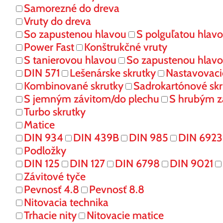
Samorezné do dreva
Vruty do dreva
So zapustenou hlavou
S polguľatou hlav
Power Fast
Konštrukčné vruty
S tanierovou hlavou
So zapustenou hlav
DIN 571
Lešenárske skrutky
Nastavovaci
Kombinované skrutky
Sadrokartónové skr
S jemným závitom/do plechu
S hrubým z
Turbo skrutky
Matice
DIN 934
DIN 439B
DIN 985
DIN 6923
Podložky
DIN 125
DIN 127
DIN 6798
DIN 9021
Závitové tyče
Pevnosť 4.8
Pevnosť 8.8
Nitovacia technika
Trhacie nity
Nitovacie matice