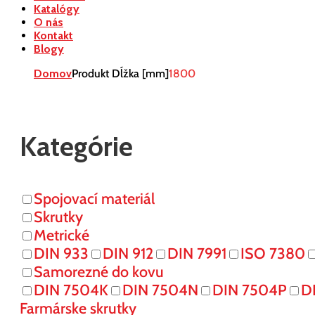
Katalógy
O nás
Kontakt
Blogy
Domov
Produkt Dĺžka [mm]
1800
Kategórie
Spojovací materiál
Skrutky
Metrické
DIN 933
DIN 912
DIN 7991
ISO 7380
Samorezné do kovu
DIN 7504K
DIN 7504N
DIN 7504P
D
Farmárske skrutky