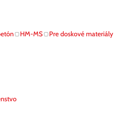
betón
HM-MS
Pre doskové materiály
enstvo