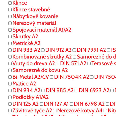
Klince
Klince stavebné
Nábytkové kovanie
Nerezový materiál
Spojovací materiál A1/A2
Skrutky A2
Metrické A2
DIN 933 A2
DIN 912 A2
DIN 7991 A2
I
Kombinované skrutky A2
Samorezné do d
Vruty do dreva A2
DIN 571 A2
Terasové s
Samorezné do kovu A2
Bi-Metal A2/CV
DIN 7504K A2
DIN 750
Matice A2
DIN 934 A2
DIN 985 A2
DIN 6923 A2
Podložky A1/A2
DIN 125 A2
DIN 127 A1
DIN 6798 A2
DI
Závitové tyče A2
Nerezové kotvy A4
Nit