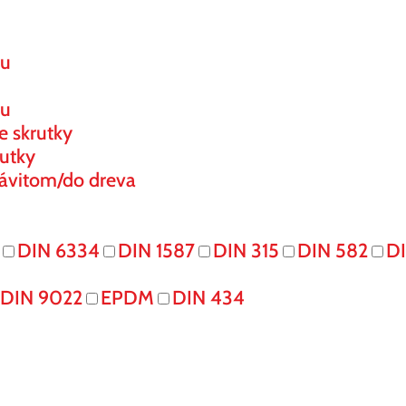
ou
ou
e skrutky
utky
ávitom/do dreva
DIN 6334
DIN 1587
DIN 315
DIN 582
DI
DIN 9022
EPDM
DIN 434