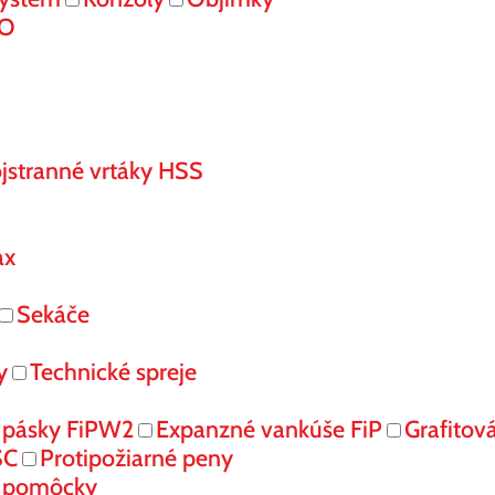
RO
jstranné vrtáky HSS
ax
Sekáče
y
Technické spreje
 pásky FiPW2
Expanzné vankúše FiP
Grafitov
SC
Protipožiarné peny
é pomôcky