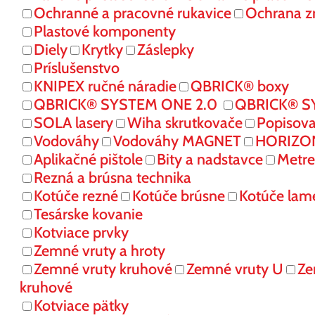
Ochranné a pracovné rukavice
Ochrana z
Plastové komponenty
Diely
Krytky
Záslepky
Príslušenstvo
KNIPEX ručné náradie
QBRICK® boxy
QBRICK® SYSTEM ONE 2.0
QBRICK® S
SOLA lasery
Wiha skrutkovače
Popisov
Vodováhy
Vodováhy MAGNET
HORIZONT
Aplikačné pištole
Bity a nadstavce
Metre
Rezná a brúsna technika
Kotúče rezné
Kotúče brúsne
Kotúče lam
Tesárske kovanie
Kotviace prvky
Zemné vruty a hroty
Zemné vruty kruhové
Zemné vruty U
Ze
kruhové
Kotviace pätky