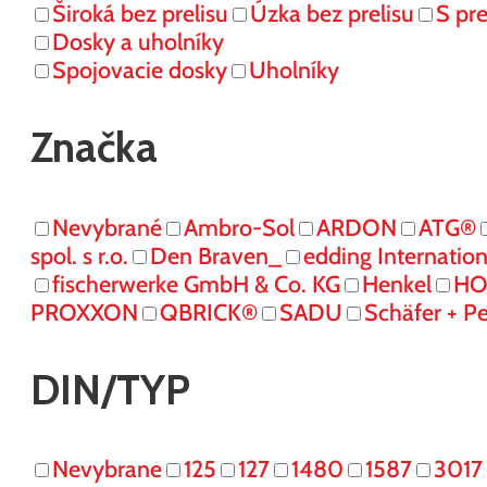
Široká bez prelisu
Úzka bez prelisu
S pr
Dosky a uholníky
Spojovacie dosky
Uholníky
Značka
Nevybrané
Ambro-Sol
ARDON
ATG®
spol. s r.o.
Den Braven_
edding Internati
fischerwerke GmbH & Co. KG
Henkel
HO
PROXXON
QBRICK®
SADU
Schäfer + P
DIN/TYP
Nevybrane
125
127
1480
1587
3017