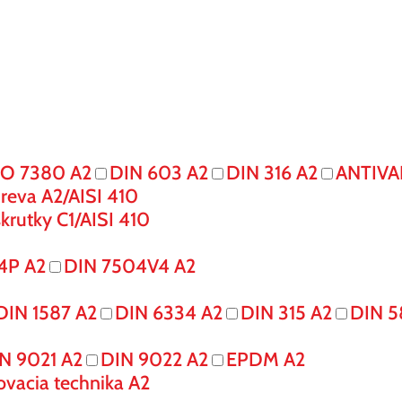
SO 7380 A2
DIN 603 A2
DIN 316 A2
ANTIVA
reva A2/AISI 410
krutky C1/AISI 410
4P A2
DIN 7504V4 A2
DIN 1587 A2
DIN 6334 A2
DIN 315 A2
DIN 5
N 9021 A2
DIN 9022 A2
EPDM A2
ovacia technika A2