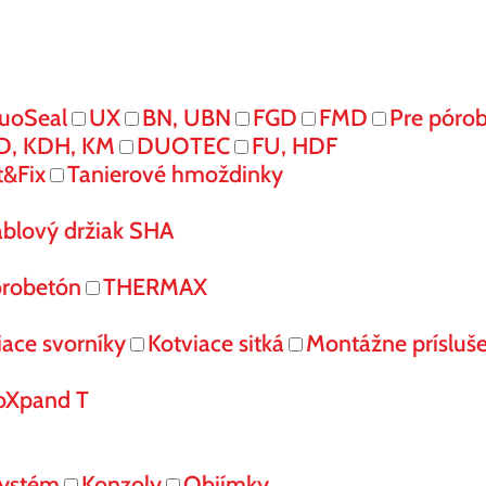
uoSeal
UX
BN, UBN
FGD
FMD
Pre póro
D, KDH, KM
DUOTEC
FU, HDF
t&Fix
Tanierové hmoždinky
áblový držiak SHA
órobetón
THERMAX
iace svorníky
Kotviace sitká
Montážne prísluš
oXpand T
systém
Konzoly
Objímky