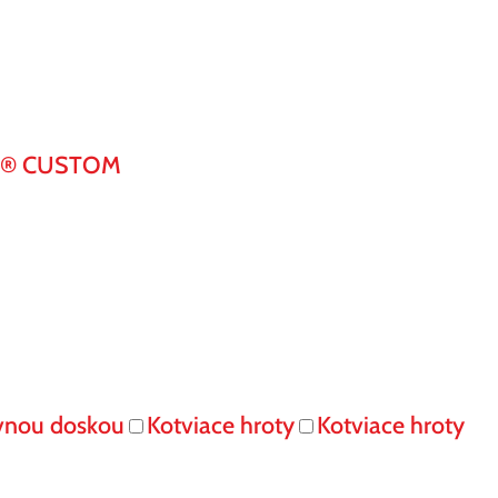
K® CUSTOM
vnou doskou
Kotviace hroty
Kotviace hroty