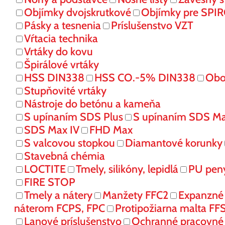
Objímky dvojskrutkové
Objímky pre SPI
Pásky a tesnenia
Príslušenstvo VZT
Vŕtacia technika
Vrtáky do kovu
Špirálové vrtáky
HSS DIN338
HSS CO.-5% DIN338
Obo
Stupňovité vrtáky
Nástroje do betónu a kameňa
S upínaním SDS Plus
S upínaním SDS M
SDS Max IV
FHD Max
S valcovou stopkou
Diamantové korunky
Stavebná chémia
LOCTITE
Tmely, silikóny, lepidlá
PU pen
FIRE STOP
Tmely a nátery
Manžety FFC2
Expanzné
náterom FCPS, FPC
Protipožiarna malta FF
Lanové príslušenstvo
Ochranné pracovn