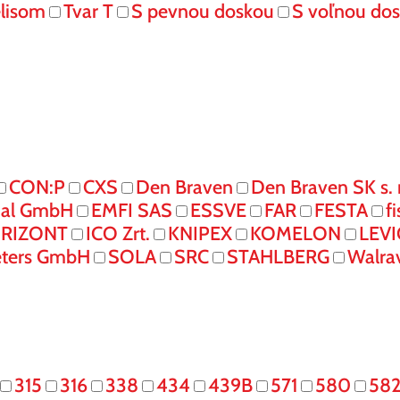
elisom
Tvar T
S pevnou doskou
S voľnou do
CON:P
CXS
Den Braven
Den Braven SK s. r
onal GmbH
EMFI SAS
ESSVE
FAR
FESTA
f
RIZONT
ICO Zrt.
KNIPEX
KOMELON
LEV
eters GmbH
SOLA
SRC
STAHLBERG
Walra
315
316
338
434
439B
571
580
58