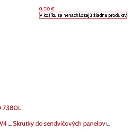
0,00
€
V košíku sa nenachádzajú žiadne produkty
O 7380L
V4
Skrutky do sendvičových panelov