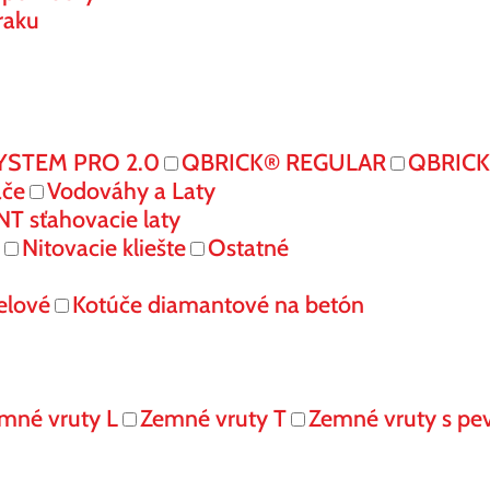
raku
YSTEM PRO 2.0
QBRICK® REGULAR
QBRIC
ače
Vodováhy a Laty
 sťahovacie laty
Nitovacie kliešte
Ostatné
elové
Kotúče diamantové na betón
mné vruty L
Zemné vruty T
Zemné vruty s pe