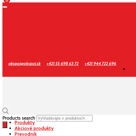
0
Prihlásenie
Registrácia
okspoj@okspoj.sk
+421 55 698 63 72
+421 944 722 696
Products search
Produkty
Akciové produkty
Prevodník