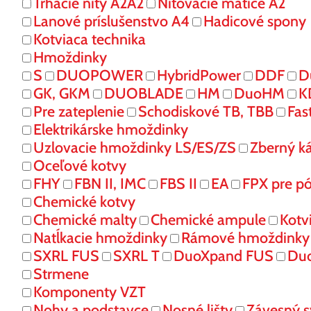
Trhacie nity A2A2
Nitovacie matice A2
Lanové príslušenstvo A4
Hadicové spony
Kotviaca technika
Hmoždinky
S
DUOPOWER
HybridPower
DDF
D
GK, GKM
DUOBLADE
HM
DuoHM
K
Pre zateplenie
Schodiskové TB, TBB
Fas
Elektrikárske hmoždinky
Uzlovacie hmoždinky LS/ES/ZS
Zberný k
Oceľové kotvy
FHY
FBN II, IMC
FBS II
EA
FPX pre p
Chemické kotvy
Chemické malty
Chemické ampule
Kotv
Natĺkacie hmoždinky
Rámové hmoždinky
SXRL FUS
SXRL T
DuoXpand FUS
Du
Strmene
Komponenty VZT
Nohy a podstavce
Nosné lišty
Závesný 