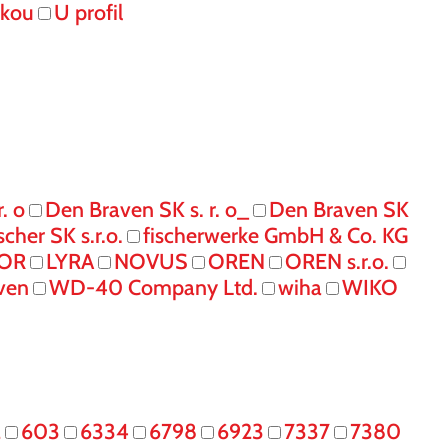
skou
U profil
. o
Den Braven SK s. r. o_
Den Braven SK
ischer SK s.r.o.
fischerwerke GmbH & Co. KG
IOR
LYRA
NOVUS
OREN
OREN s.r.o.
ven
WD-40 Company Ltd.
wiha
WIKO
2
603
6334
6798
6923
7337
7380