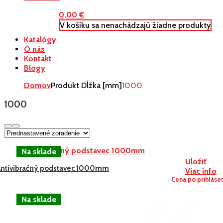
0,00
€
V košíku sa nenachádzajú žiadne produkty
Katalógy
O nás
Kontakt
Blogy
Domov
Produkt Dĺžka [mm]
1000
1000
Uložiť
Antivibračný podstavec 1000mm
Viac info
Cena po prihláse