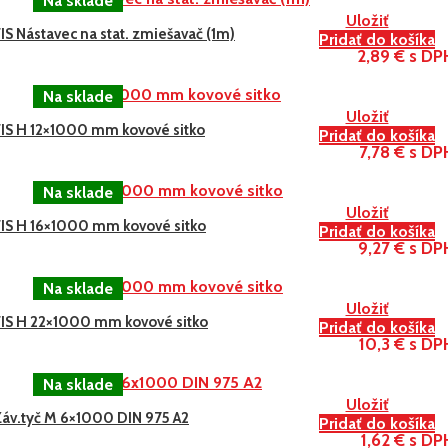
Uložiť
IS Nástavec na stat. zmiešavač (1m)
Pridať do košíka
2,89 € s DP
Uložiť
FIS H 12×1000 mm kovové sitko
Pridať do košíka
7,78 € s DP
Uložiť
FIS H 16×1000 mm kovové sitko
Pridať do košíka
9,27 € s DP
Uložiť
FIS H 22×1000 mm kovové sitko
Pridať do košíka
10,3 € s DP
Uložiť
Záv.tyč M 6×1000 DIN 975 A2
Pridať do košíka
1,62 € s DP