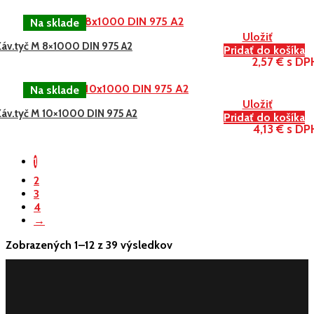
Uložiť
Záv.tyč M 8×1000 DIN 975 A2
Pridať do košíka
2,57 € s DP
Uložiť
Záv.tyč M 10×1000 DIN 975 A2
Pridať do košíka
4,13 € s DP
1
2
3
4
→
Zobrazených 1–12 z 39 výsledkov