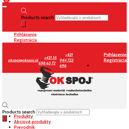
0
Products search
Prihlásenie
Registrácia
Prihlásenie
+421
+421 55
Registrácia
okspoj@okspoj.sk
944 722
698 63 72
696
Products search
Produkty
Akciové produkty
Prevodník