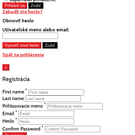
Zabudli ste heslo?
Obnoviť heslo
Užívateľské meno alebo email:
Späť na prihlásenie
x
Registrácia
*
First name
Last name
*
Prihlasovacie meno
*
Email
*
Heslo
*
Confirm Password