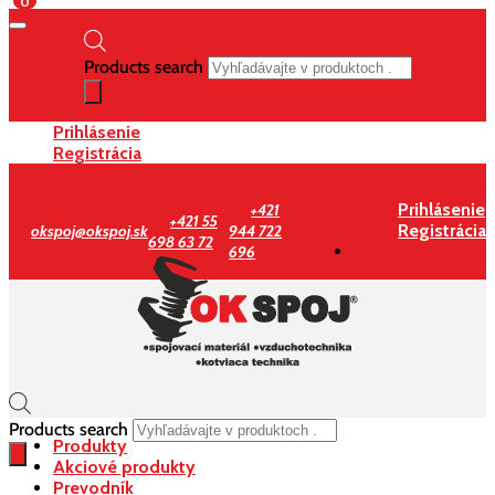
0
Products search
Prihlásenie
Registrácia
Prihlásenie
+421
+421 55
Registrácia
okspoj@okspoj.sk
944 722
698 63 72
696
Products search
Produkty
Akciové produkty
Prevodník