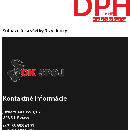
DP
Uložiť
Pridať do košíka
Zobrazujú sa všetky 3 výsledky
Kontaktné informácie
Južná trieda 1590/117
04001 Košice
+421 55 698 63 72