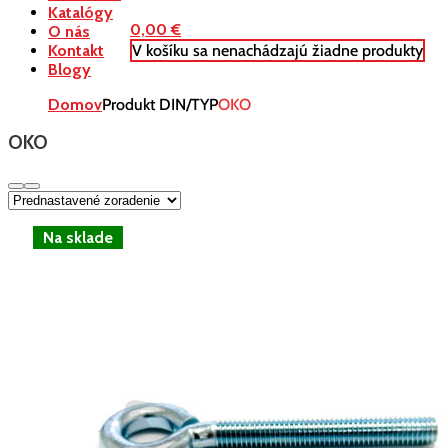
Katalógy
0,00
€
O nás
V košíku sa nenachádzajú žiadne produkty
Kontakt
Blogy
Domov
Produkt DIN/TYP
OKO
OKO