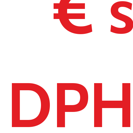
€ 
DP