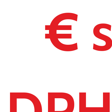
€ 
DP