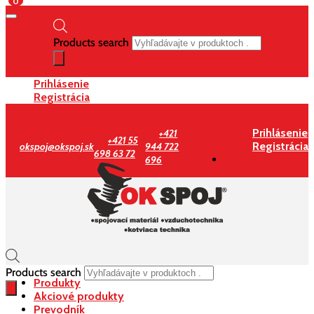
0
Products search
Prihlásenie
Registrácia
Prihlásenie
+421
+421 55
Registrácia
okspoj@okspoj.sk
944 722
698 63 72
696
Products search
Produkty
Akciové produkty
Prevodník