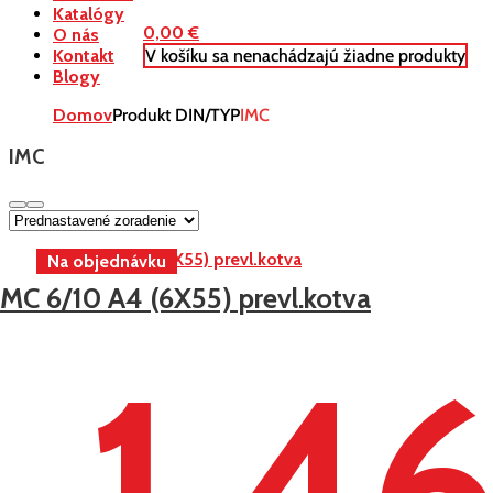
Katalógy
0,00
€
O nás
V košíku sa nenachádzajú žiadne produkty
Kontakt
Blogy
Domov
Produkt DIN/TYP
IMC
IMC
IMC 6/10 A4 (6X55) prevl.kotva
1,4