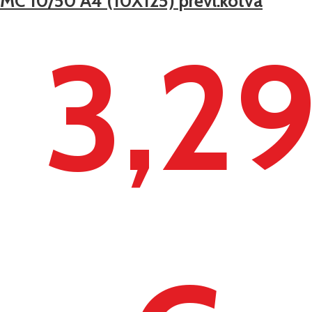
IMC 10/50 A4 (10X125) prevl.kotva
3,2