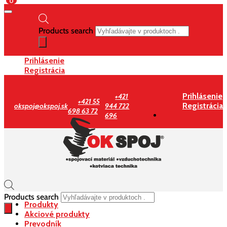
0
Products search
Prihlásenie
Registrácia
Prihlásenie
+421
+421 55
Registrácia
okspoj@okspoj.sk
944 722
698 63 72
696
Products search
Produkty
Akciové produkty
Prevodník