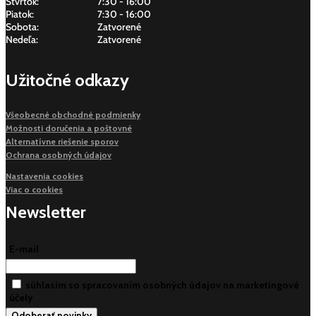
Štvrtok:
7:30 - 16:00
Piatok:
7:30 - 16:00
Sobota:
Zatvorené
Nedeľa:
Zatvorené
Užitočné odkazy
Všeobecné obchodné podmienky
Možnosti doručenia a poštovné
Alternatívne riešenie sporov
Ochrana osobných údajov
Nastavenia cookies
Viac o cookies
Newsletter
E-mail
súhlasim so spracovaním osobných údajov na marketingové
účely