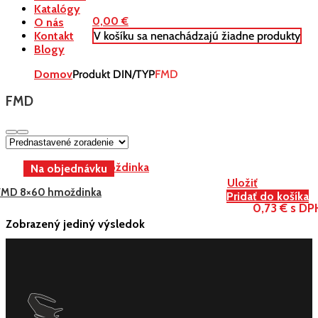
Katalógy
0,00
€
O nás
V košíku sa nenachádzajú žiadne produkty
Kontakt
Blogy
Domov
Produkt DIN/TYP
FMD
FMD
Uložiť
FMD 8×60 hmoždinka
Pridať do košíka
0,73 € s DP
Zobrazený jediný výsledok