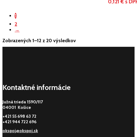
0,121 € s DP
1
2
→
Zobrazených 1–12 z 20 výsledkov
Kontaktné informácie
Južná trieda 1590/117
04001 Košice
+421 55 698 63 72
+421 944 722 696
okspoj@okspoj.sk