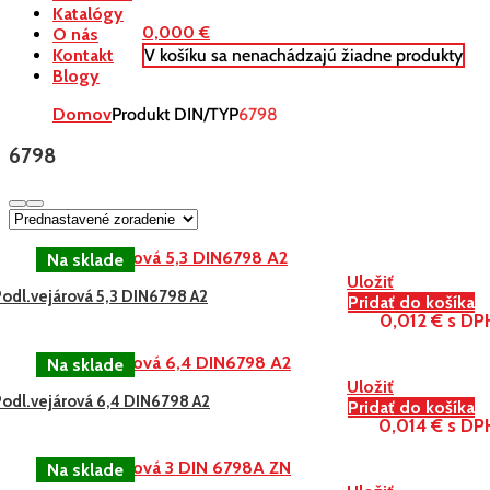
Katalógy
0,000
€
O nás
V košíku sa nenachádzajú žiadne produkty
Kontakt
Blogy
Domov
Produkt DIN/TYP
6798
6798
Uložiť
Podl.vejárová 5,3 DIN6798 A2
Pridať do košíka
0,012 € s DP
Uložiť
Podl.vejárová 6,4 DIN6798 A2
Pridať do košíka
0,014 € s DP