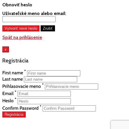
Obnoviť heslo
Užívateľské meno alebo email:
Späť na prihlásenie
x
Registrácia
*
First name
Last name
*
Prihlasovacie meno
*
Email
*
Heslo
*
Confirm Password
Registrácia