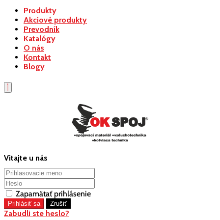
Produkty
Akciové produkty
Prevodník
Katalógy
O nás
Kontakt
Blogy
Vitajte u nás
Zapamätať prihlásenie
Zabudli ste heslo?