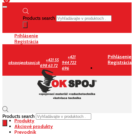
0
Products search
Prihlásenie
Registrácia
Prihlásenie
+421
+421 55
Registrácia
okspoj@okspoj.sk
944 722
698 63 72
696
Products search
Produkty
Akciové produkty
Prevodník